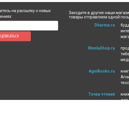
тесь на рассылку о новых
Заходите в другие наши магази
ениях:
товары отправляем одной пос
Dharma.ru
буд
инт
ОДПИСАТЬСЯ
маг
MenlaShop.ru
про
тиб
мед
AgniBooks.ru
книг
Агни
тео
Точка чтения
кни
для
пси