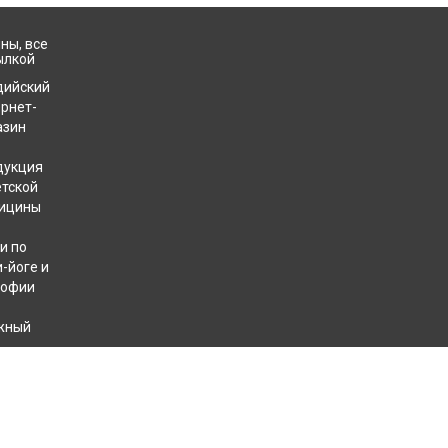
ны, все
ылкой
дийский
ернет-
азин
дукция
етской
ицины
и по
-йоге и
софии
жный
хотерапевтов