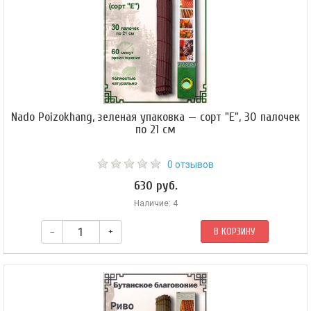
Nado Poizokhang, зеленая упаковка — сорт "E", 30 палочек
по 21 см
0 отзывов
630 руб.
Наличие: 4
–
+
В КОРЗИНУ
Это благовоние используется для умиротворения божеств-защитников.