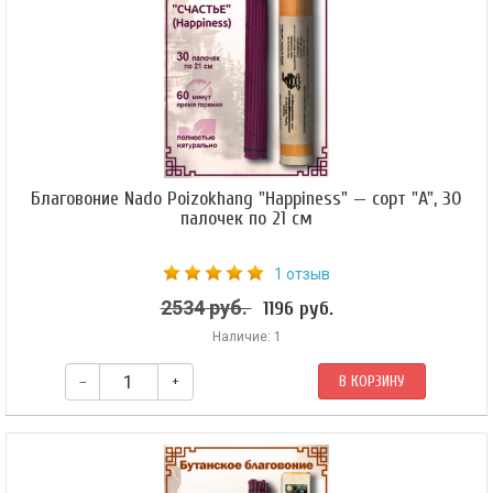
Благовоние Nado Poizokhang "Happiness" — сорт "A", 30
палочек по 21 см
1 отзыв
2534 руб.
1196 руб.
Наличие: 1
–
+
В КОРЗИНУ
Это благовоние используется для умиротворения божеств-защитников.