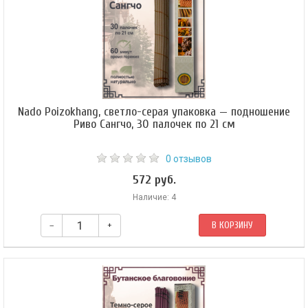
Nado Poizokhang, светло-серая упаковка — подношение
Риво Сангчо, 30 палочек по 21 см
0 отзывов
572 руб.
Наличие: 4
–
+
В КОРЗИНУ
Это благовоние используется для умиротворения божеств-защитников.