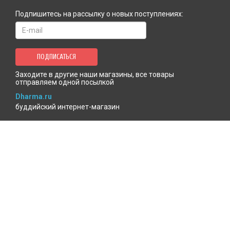
Подпишитесь на рассылку о новых поступлениях:
ПОДПИСАТЬСЯ
Заходите в другие наши магазины, все товары
отправляем одной посылкой
Dharma.ru
буддийский интернет-магазин
MenlaShop.ru
продукция тибетской медицины
AgniBooks.ru
книги по Агни-йоге и теософии
Точка чтения
книжный для психотерапевтов