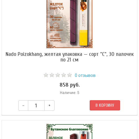
Nado Poizokhang, желтая упаковка — сорт "C", 30 палочек
по 21 см
0 отзывов
858 руб.
Наличие: 5
–
+
В КОРЗИНУ
Это благовоние используется для умиротворения божеств-защитников.