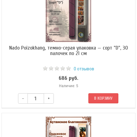
Nado Poizokhang, темно-серая упаковка — сорт "D", 30
палочек по 21 см
0 отзывов
686 руб.
Наличие: 5
–
+
В КОРЗИНУ
Это благовоние используется для умиротворения божеств-защитников.