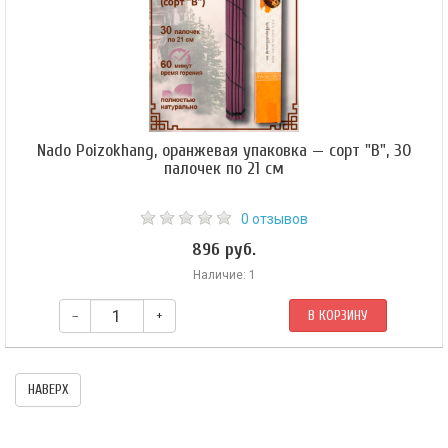
Nado Poizokhang, оранжевая упаковка — сорт "B", 30
палочек по 21 см
0 отзывов
896 руб.
Наличие: 1
–
+
В КОРЗИНУ
Это благовоние используется для умиротворения божеств-защитников.
НАВЕРХ