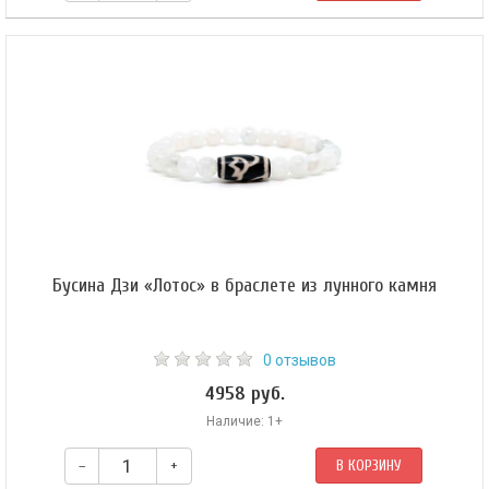
Бусина Дзи 3 глаза — одна из самых сильных бусин богатства. 3-глазая
бусина Дзи в браслете из красной яшмы приносит своему владельцу
процветание, богатство, долголетие, уважение, здоровье и успех.
Бусина Дзи «Лотос» в браслете из лунного камня
0 отзывов
4958 руб.
Наличие: 1+
–
+
В КОРЗИНУ