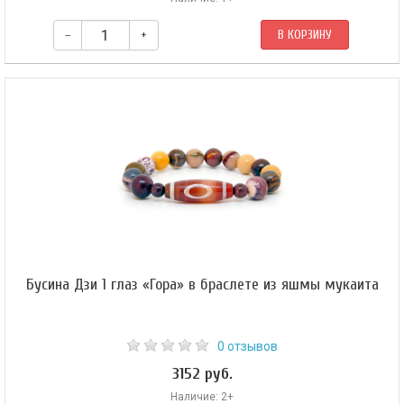
–
+
В КОРЗИНУ
В центре амулета — бусина Дзи 3 глаза. Амулет собран на прочном
синтетическом шнуре и скреплен скользящими узлами.
Бусина Дзи 1 глаз «Гора» в браслете из яшмы мукаита
0 отзывов
3152 руб.
Наличие: 2+