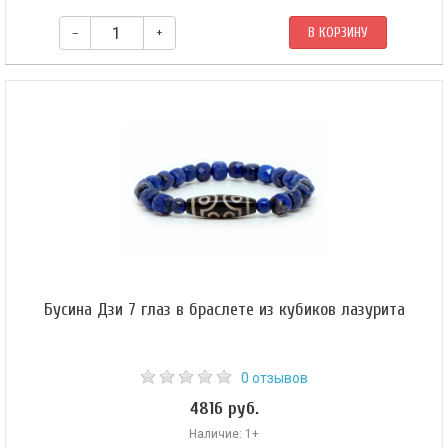
–
+
В КОРЗИНУ
В центре амулета — бусина Дзи 1 глаз «Гора», ее поддерживают 10мм
бусины из яшмы мукаита. Браслет собран на эластичной силиконовой
резинке, которая позволяет легко снимать и надевать его.
Бусина Дзи 7 глаз в браслете из кубиков лазурита
0 отзывов
4816 руб.
Наличие: 1+