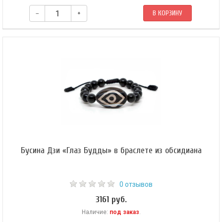
–
+
В КОРЗИНУ
В центре амулета — бусина Дзи 7 глаз, ее поддерживают 9мм граненые
бусины-кубики из лазурита. Браслет собран на эластичной силиконовой
резинке, которая позволяет легко снимать и надевать амулет.
Бусина Дзи «Глаз Будды» в браслете из обсидиана
0 отзывов
3161 руб.
Наличие:
под заказ
.