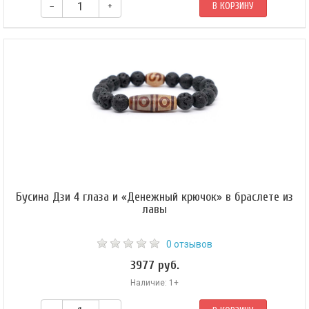
–
+
В КОРЗИНУ
В центре амулета — две бусины Пи Яо, их поддерживают 8мм бусины из
обсидиана и 10мм бусина из нефрита. Браслет собран на эластичной
силиконовой резинке, которая позволяет легко снимать и надевать
амулет.
Бусина Дзи 4 глаза и «Денежный крючок» в браслете из
лавы
0 отзывов
3977 руб.
Наличие: 1+