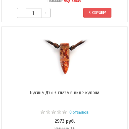
Наличие:
под заказ
.
–
+
В КОРЗИНУ
В центре амулета — бусина Пи Яо из цельного серебра, ее поддерживает
бусина из нефрита. Амулет собран на прочном синтетическом шнуре и
скреплен скользящими шнурами.
Бусина Дзи 3 глаза в виде кулона
0 отзывов
2973 руб.
Наличие: 1+