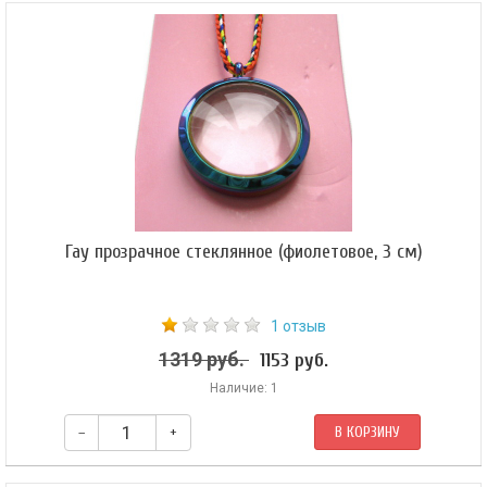
Центральная бусина Дзи — 9-глазая с рисунком «Черепаха». Ее
поддерживают 8мм бусины из байкальского нефрита. Браслет собран на
эластичной силиконовой резинке, которая позволяет легко снимать и
надевать амулет. Пожалуйста, при заказе укажите обхват запястья, для
которого предназначается амулет. Мастер подгонит браслет по вашему
размеру. По вашему заказу мастер может изготовить этот амулет с
другим креплением.
Гау прозрачное стеклянное (фиолетовое, 3 см)
1 отзыв
1319 руб.
1153 руб.
Наличие: 1
–
+
В КОРЗИНУ
Эта прозрачная амулетница состоит из двух завинчивающихся друг в