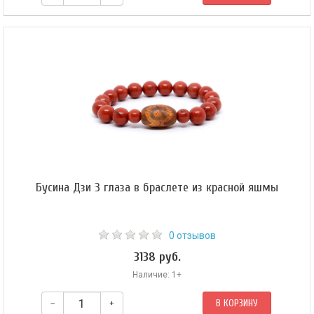
Бусина Дзи 9 глаз — одна из самых востребованных. Считается, что она
способна помочь владельцу в достижении «девятикратных достоинств»
(сострадание, слава, вечная яркость, известность, достоинство,
авторитет, контроль, репутация и устранение препятствий).
Бусина Дзи 3 глаза в браслете из красной яшмы
0 отзывов
3138 руб.
Наличие: 1+
–
+
В КОРЗИНУ