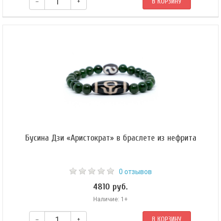
–
+
В КОРЗИНУ
В центре амулета — бусина Дзи 4 глаза, ее поддерживают Дзи «Глаз
феникса» и 10мм бусины из базальтовой лавы. Браслет собран на
эластичной силиконовой резинке, которая позволяет легко снимать и
надевать его.
Бусина Дзи «Аристократ» в браслете из нефрита
0 отзывов
4810 руб.
Наличие: 1+
–
+
В КОРЗИНУ