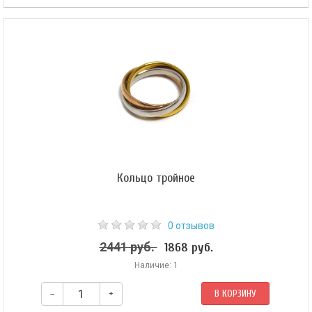
Бусина Дзи «Лотос» в браслете из лунного камня​ очистит разум, подарит
привлекательность и гармонию семейной жизни.
Кольцо тройное
0 отзывов
2441 руб.
1868 руб.
Наличие: 1
–
+
В КОРЗИНУ