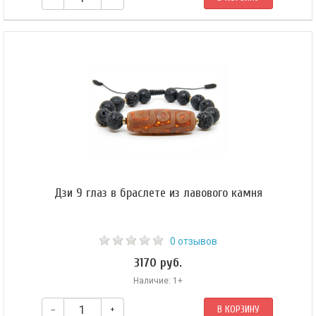
Бусина Дзи «Аристократ» в браслете из агата буквально воспламеняет
дух и волю владельца, ускоряя путь к успеху и осуществлению мечты.
Дзи 9 глаз в браслете из лавового камня
0 отзывов
3170 руб.
Наличие: 1+
–
+
В КОРЗИНУ