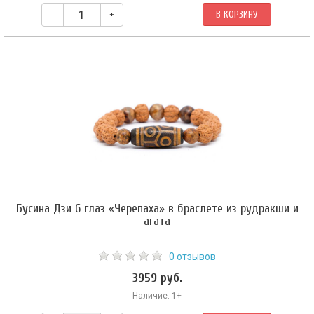
–
+
В КОРЗИНУ
В центре амулета — бусина Дзи «Глаз Будды», ее поддерживают крупные
10мм бусины из обсидиана. Браслет собран на прочном шнуре со
скользящим узлом «шамбала».
Бусина Дзи 6 глаз «Черепаха» в браслете из рудракши и
агата
0 отзывов
3959 руб.
Наличие: 1+