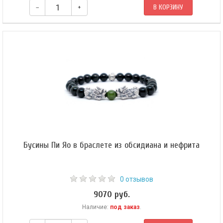
–
+
В КОРЗИНУ
В центре амулета — бусина Дзи 6 глаз «Черепаха», ее поддерживают
12мм бусины из семян рудракши и кракелированного агата. Браслет
собран на эластичной силиконовой резинке, которая позволяет легко
снимать и надевать амулет.
Бусины Пи Яо в браслете из обсидиана и нефрита
0 отзывов
9070 руб.
Наличие:
под заказ
.