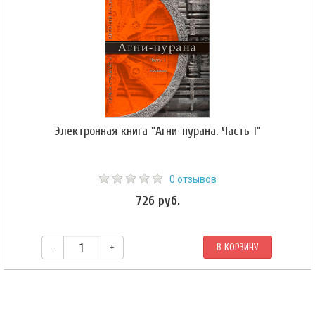
Электронная книга "Агни-пурана. Часть 1"
0 отзывов
726 руб.
–
+
В КОРЗИНУ
«Агни-пурана» — один из восемнадцати канонических древнеиндийских
трактатов, которые называют маха-пуранами, «великими Пуранами».
Пурана в переводе с санскрита — «древняя былина», Агни — имя