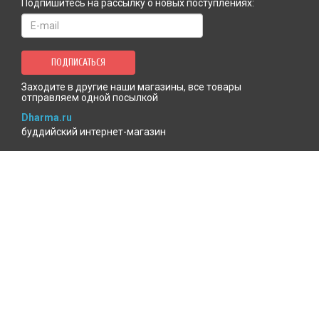
Подпишитесь на рассылку о новых поступлениях:
ПОДПИСАТЬСЯ
Заходите в другие наши магазины, все товары
отправляем одной посылкой
Dharma.ru
буддийский интернет-магазин
MenlaShop.ru
продукция тибетской медицины
AgniBooks.ru
книги по Агни-йоге и теософии
Точка чтения
книжный для психотерапевтов