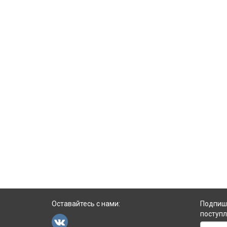
выпадения волос. Тонкие, ломкие, сухие и
рост, с
тусклые волосы — со всем этим хна
волосяны
прекрасно справляется.
Оставайтесь с нами:
Подпиши
поступл