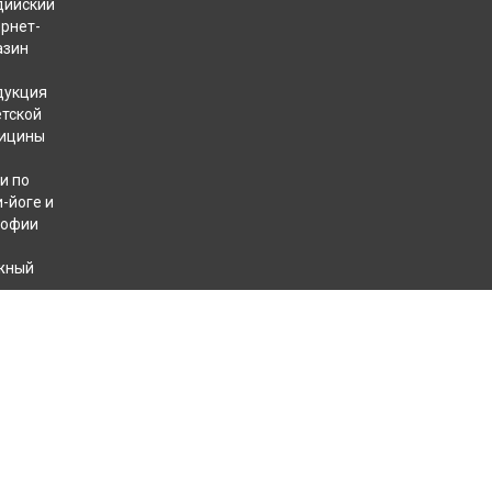
дийский
ернет-
азин
дукция
етской
ицины
и по
-йоге и
софии
жный
хотерапевтов
КОНТАКТЫ
+7 812 409 40 49
8 800 707 31 32