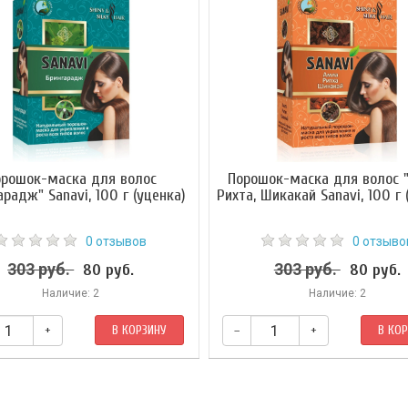
орошок-маска для волос
Порошок-маска для волос 
арадж" Sanavi, 100 г (уценка)
Рихта, Шикакай Sanavi, 100 г 
0 отзывов
0 отзыво
303 руб.
303 руб.
80 руб.
80 руб.
Наличие: 2
Наличие: 2
+
В КОРЗИНУ
–
+
В КО
адж в первую очередь используется
Натуральный порошок для мытья
ник для волос. Он предотвращает
"Амла+Ритха+Шикакай" — естест
ие и выпадение волос, улучшает их
продукт для ухода за волосами, 