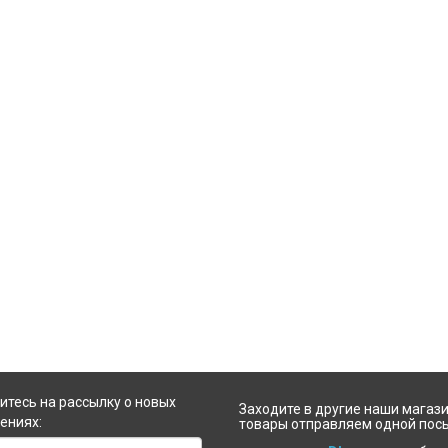
набжает питательными веществами
увеличивает рост волос, предот
е луковицы, оздоравливает волосы
появление седины, перхоти, усилива
по всей длине.
увеличивает сияние, гладкость 
Ваших волос.
тесь на рассылку о новых
Заходите в другие наши магази
ениях:
товары отправляем одной пос