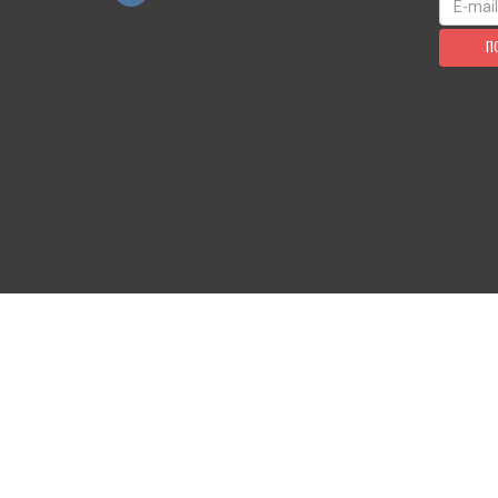
П
КАБИНЕТ ПОКУПАТЕЛЯ
ОФОРМ
Избранное
Доставк
Где мой заказ?
Возвра