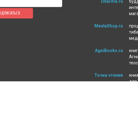
Dharma.ru
буд
инт
ОДПИСАТЬСЯ
маг
MenlaShop.ru
про
тиб
мед
AgniBooks.ru
книг
Агни
тео
Точка чтения
кни
для
пси
ЛЕНИЕ ЗАКАЗА
МАГАЗИН
а и оплата
О нас
т
Контакты