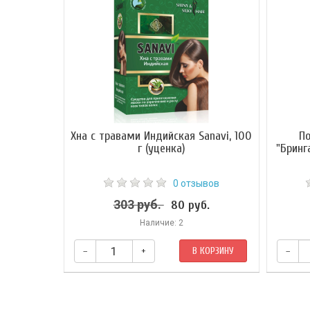
Хна с травами Индийская Sanavi, 100
П
г (уценка)
"Бринг
0 отзывов
303 руб.
80 руб.
Наличие: 2
–
+
В КОРЗИНУ
–
Индийская хна представляет собой порошок
Брингар
из измельченных листьев Лавсонии и
как то
является эффективным средством от
облысен