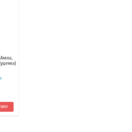
"Амла,
(уценка)
в
РЗИНУ
 волос
венный
который