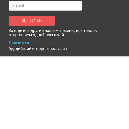
ПОДПИСАТЬСЯ
Заходите в другие наши магазины, все товары
отправляем одной посылкой
Dharma.ru
буддийский интернет-магазин
MenlaShop.ru
продукция тибетской медицины
AgniBooks.ru
книги по Агни-йоге и теософии
Точка чтения
книжный для психотерапевтов
КАБИНЕТ ПОКУПАТЕЛЯ