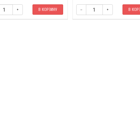
+
В КОРЗИНУ
–
+
В КОР
Комплект из 25 рун.