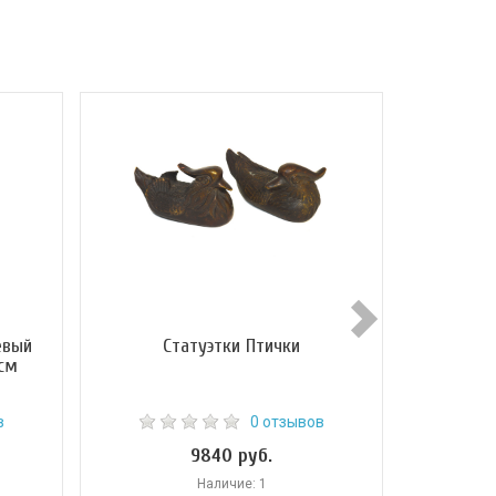
евый
Статуэтки Птички
С
 см
в
0 отзывов
9840 руб.
Наличие: 1