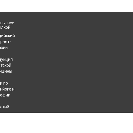
ны, все
ылкой
дийский
ернет-
азин
дукция
етской
ицины
и по
-йоге и
софии
жный
хотерапевтов