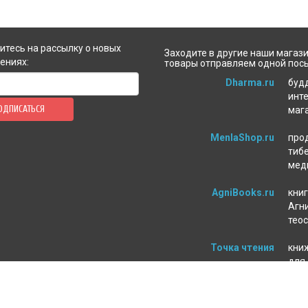
тесь на рассылку о новых
Заходите в другие наши магази
ениях:
товары отправляем одной пос
Dharma.ru
буд
инт
ОДПИСАТЬСЯ
маг
MenlaShop.ru
про
тиб
мед
AgniBooks.ru
книг
Агни
тео
Точка чтения
кни
для
пси