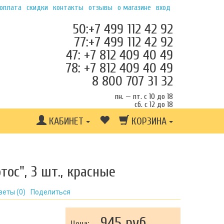
 оплата
скидки
контакты
отзывы
о магазине
вход
50:+7 499 112 42 92
77:+7 499 112 42 92
47: +7 812 409 40 49
78: +7 812 409 40 49
8 800 707 31 32
пн. — пт. с 10 до 18
сб. с 12 до 18
КАБИНЕТ
КОРЗИНА
ос", 3 шт., красные
веты (
0
)
Поделиться
945 руб.
Цена: