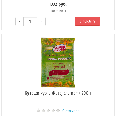
1332 руб.
Наличие: 1
–
+
В КОРЗИНУ
Традиционно в Аюрведе Анантамул чурна применяется для
профилактики сердечно-сосудистых заболеваний, успокаивает
желудочно-кишечный тракт, помогая при газах, распирании живота,
пищевых расстройствах, спазмах, плюс это хорошее вяжущее средство
для исцеления всех воспаленных слизистых оболочек.
Кутадж чурна (Kutaj churnam) 200 г
0 отзывов