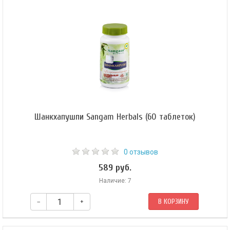
Шротас (каналы): пищеварительная, респираторная, лимфатическая,
выделительная системы.
Шанкхапушпи Sangam Herbals (60 таблеток)
0 отзывов
589 руб.
Наличие: 7
–
+
В КОРЗИНУ
Стимулирует мозговую деятельность, способствует улучшению памяти,