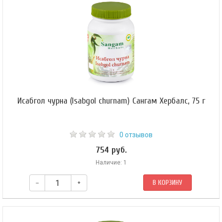
поддерживает нормальный уровень сахара крови, снижает симптомы
полиурии, повышенной жажды и голода.
Исабгол чурна (Isabgol churnam) Сангам Хербалс, 75 г
0 отзывов
754 руб.
Наличие: 1
–
+
В КОРЗИНУ
Исабгол — это аюрведический препарат, регулирующий работу
кишечника и пищеварительного тракта, мягкий препарат. Облегчает