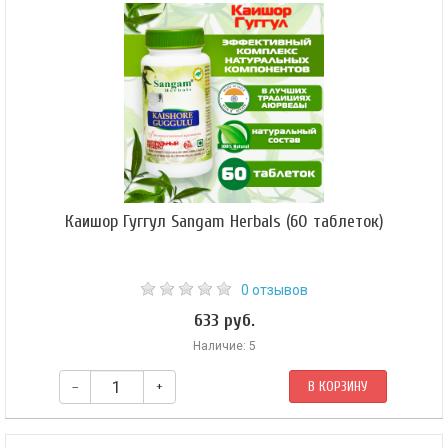
повышению концентрации внимания, повышает стрессоустойчивость.
Восстанавливает, сохраняет и улучшает функции головного мозга.
Благотворно воздействует на обучаемость, аналитические способности,
память.
Каишор Гуггул Sangam Herbals (60 таблеток)
0 отзывов
633 руб.
Наличие: 5
–
+
В КОРЗИНУ
Каишор гуггул применяется для глубокого очищения организма.