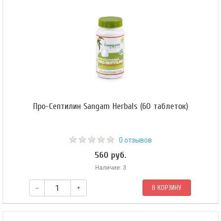
Очищает кровь, регулирует обмен веществ. Помогает бороться с лишним
весом. Укрепляет иммунитет. Прекрасный адаптоген и
иммуностимулятор.
Про-Септилин Sangam Herbals (60 таблеток)
0 отзывов
560 руб.
Наличие: 3
–
+
В КОРЗИНУ
Про-Септилин — незаменимое средство комплексного действия для
укрепления здоровья. Природный иммуномодулятор, который обладает