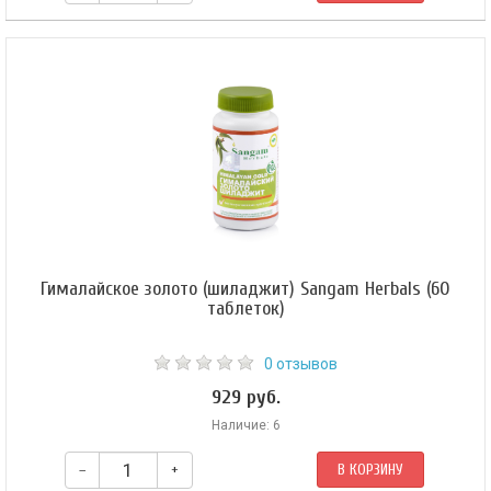
Вермицидол — антигельминтное средство, эффективно устраняющее
глистную инвазию. Сбалансированный многокомпонентный травяной
сбор,направленный на избавление от гельминтов и профилактику
паразитарной инфекции,поддерживающий и активирующий тонус
пищеварительной системы, повышающий защитные функции
иммунитета. Обладает очищающими,дектоксикационными свойствами.
Гималайское золото (шиладжит) Sangam Herbals (60
таблеток)
0 отзывов
929 руб.
Наличие: 6
–
+
В КОРЗИНУ