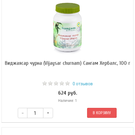
выраженным противовоспалительным и противовирусным
воздействием на организм.
Виджаясар чурна (Vijaysar churnam) Сангам Хербалс, 100 г
0 отзывов
624 руб.
Наличие: 1
–
+
В КОРЗИНУ
Обладает лечебными эффектами при восстановлении обмена веществ.
Особенно эффективна в случаях сахарного диабета второго типа,