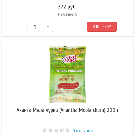
372 руб.
Наличие: 5
–
+
В КОРЗИНУ
​Аюрведа предпочитает тагару для поддержания здоровья нервной
системы. Успокаивает все три Доши.
Ананта Мула чурна (Anantha Moola churn) 200 г
0 отзывов