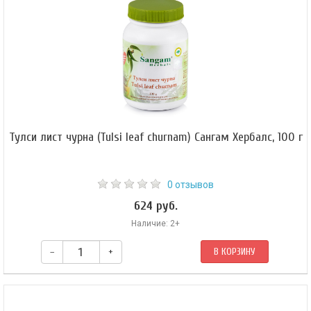
деятельность кишечного тракта, обеспечивает здоровый стул.
Тулси лист чурна (Tulsi leaf churnam) Сангам Хербалс, 100 г
0 отзывов
624 руб.
Наличие: 2+
–
+
В КОРЗИНУ
Священный базилик считается своего рода эликсиром жизни и
способствует долголетию, уменьшает стресс, повышает выносливость,
снимает воспаление и боли, снижает уровень холестерина, выводит