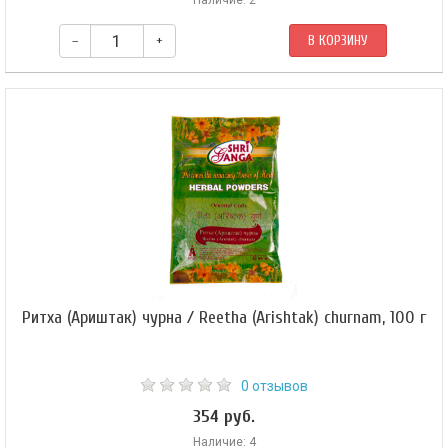
Наличие: 2
–
+
В КОРЗИНУ
Ритха (Ариштак) чурна / Reetha (Arishtak) churnam, 100 г
0 отзывов
354 руб.
Наличие: 4