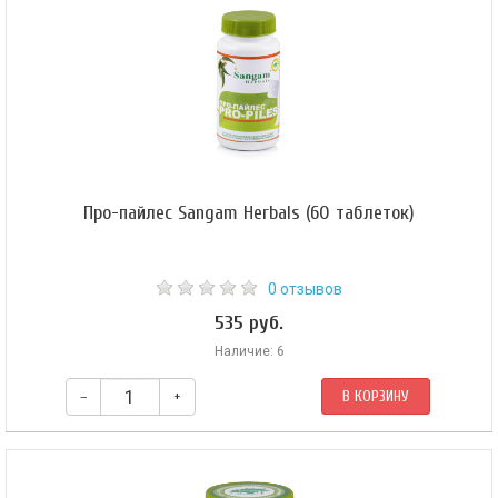
токсины.
Про-пайлес Sangam Herbals (60 таблеток)
0 отзывов
535 руб.
Наличие: 6
–
+
В КОРЗИНУ
Аюрведическая сбалансированная комбинация целительных трав,
предназначенная для комплексной помощи при геморрое, проктите,
варикозном расширении вен, тромбофлебите. Улучшает циркуляцию