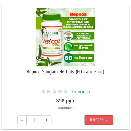
Гастро кер (Gastro care) — высокоэффективный травяной сбор для
восстановления функций пищеварительного тракта. Улучшения
всасывания питательных веществ, витаминов и минералов, и
восполняет их дефицит в организме, улучшает метаболизм, активирует
процессы обмена.
Веркоз Sangam Herbals (60 таблеток)
0 отзывов
898 руб.
Наличие: 1
–
+
В КОРЗИНУ