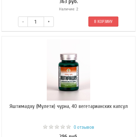
363 руб.
Наличие: 2
–
+
В КОРЗИНУ
Яштимадху (Мулети) чурна, 40 вегетарианских капсул
0 отзывов
296 руб.