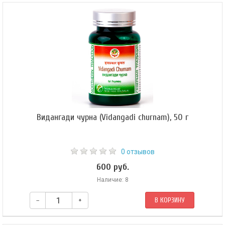
Уменьшает Капха- и Вата- Доши. Увеличивает Питта-Дошу. Очищает и
воздействует на следующие Нади: пищеварительная, респираторная,
лимфатическая система и система кровообращения.
Видангади чурна (Vidangadi churnam), 50 г
0 отзывов
600 руб.
Наличие: 8
–
+
В КОРЗИНУ
Уменьшает Капха- и Вата- Доши. Очищает и воздействует на следующие