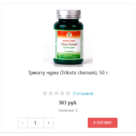
Веркоз (Vercoz, Сангам Хелт) — облегчает протекание варикозного
расширения вен и геморроя. Повышает тонус вен, улучшает венозный
отток и лимфатический дренаж тканей. Обладает неспецифическими
противовоспалительными и обезболивающими свойствами.
Трикату чурна (Trikatu churnam), 50 г
0 отзывов
383 руб.
Наличие: 5
–
+
В КОРЗИНУ