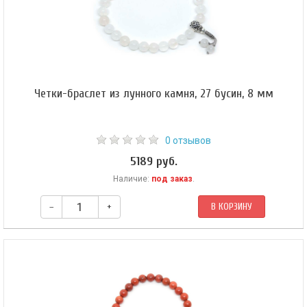
Четки-браслет из лунного камня, 27 бусин, 8 мм
0 отзывов
5189 руб.
Наличие:
под заказ
.
–
+
В КОРЗИНУ
Буддийские четки-браслет из лунного камня, они же — четки на руку.
Форма бусин — шар 8 мм. Гуру — шар 8 мм. Эти четки мастер собрал из 27
бусин на эластичной силиконовой резинке и зафиксировал узлом
Махакалы.