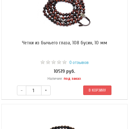
Четки из бычьего глаза, 108 бусин, 10 мм
0 отзывов
10519 руб.
Наличие:
под заказ
.
–
+
В КОРЗИНУ
Крупные буддийские четки из бычьего глаза. Форма бусин — шар 10 мм.
Гуру-бусина (металл) — шар 14 мм. Четки собраны из 108 бусин на
черном шнуре и зафиксированы узлом Махакалы.