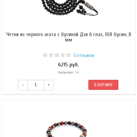
Четки из черного агата с бусиной Дзи 6 глаз, 108 бусин, 8
мм
0 отзывов
6215 руб.
Наличие: 1+
–
+
В КОРЗИНУ
Буддийские четки из черного агата. Форма бусин — шар 8 мм. Гуру-
бусина — шар 10 мм. Бусина Дзи — 6 глаз с орнаментом «черепаха».
Четки собраны из 108 бусин на черном шнуре и зафиксированы узлом
Махакалы.