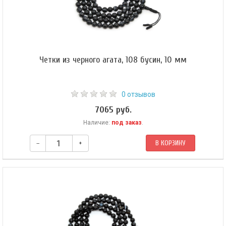
Четки из черного агата, 108 бусин, 10 мм
0 отзывов
7065 руб.
Наличие:
под заказ
.
–
+
В КОРЗИНУ
Крупные буддийские четки из черного агата. Форма бусин — шар 10 мм.
Гуру-бусина — шар 12 мм. Четки собраны из 108 бусин на черном шнуре и
зафиксированы скользящим узлом.