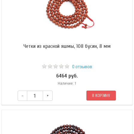
Четки из красной яшмы, 108 бусин, 8 мм
0 отзывов
6464 руб.
Наличие: 1
–
+
В КОРЗИНУ
Буддийские четки из красной яшмы. Форма бусин — шар 8 мм. Гуру-
бусина — шар 10 мм. Четки собраны из 108 бусин на коричневом шнуре и
зафиксированы узлом Махакалы.