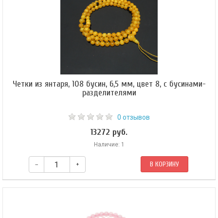
Четки из янтаря, 108 бусин, 6,5 мм, цвет 8, с бусинами-
разделителями
0 отзывов
13272 руб.
Наличие: 1
–
+
В КОРЗИНУ
Эти четки изготовлены из натурального балтийского янтаря цвета #8 со
вставками, отделяющими каждые 27 бусин. Диаметр бусины — 6,5 мм.