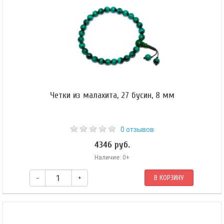
Четки из малахита, 27 бусин, 8 мм
0 отзывов
4346 руб.
Наличие: 0+
–
+
В КОРЗИНУ
Буддийские четки-браслет из конголезского малахита, они же — четки на
руку. Форма бусин — шар 8 мм. Гуру (яшма) — 10 мм. Четки собраны из 27
бусин на эластичной силиконовой резинке и зафиксированы узлом