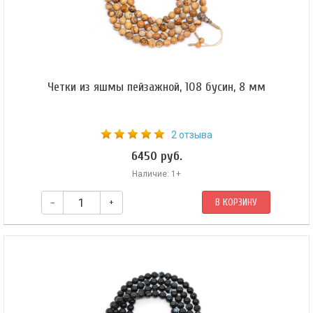
Четки из яшмы пейзажной, 108 бусин, 8 мм
2 отзыва
6450 руб.
Наличие: 1+
–
+
В КОРЗИНУ
Буддийские четки из яшмы пейзажной. Форма бусин — шар 8 мм. Гуру-
бусина (яшма) — шар 10 мм. Четки собраны из 108 бусин на прочном
синтетическом шнуре и зафиксированы скользящим узлом.