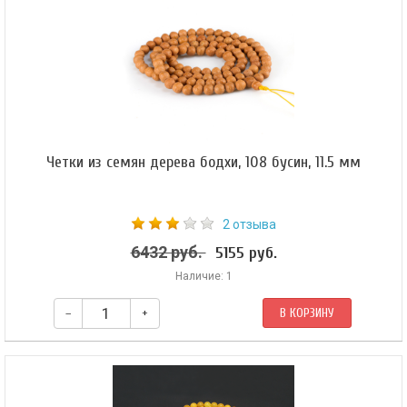
зафиксированы скользящим узлом.
Четки из семян дерева бодхи, 108 бусин, 11.5 мм
2 отзыва
6432 руб.
5155 руб.
Наличие: 1
–
+
В КОРЗИНУ
Четки из семян дерева бодхи, форма бусин — шар 11.5 мм, гуру-бусина
15 мм. Собраны на жёлтом шнуре из 108 обычных бусин и одной гуру-
бусины, зафиксированы нерегулируемым защитным узлом.