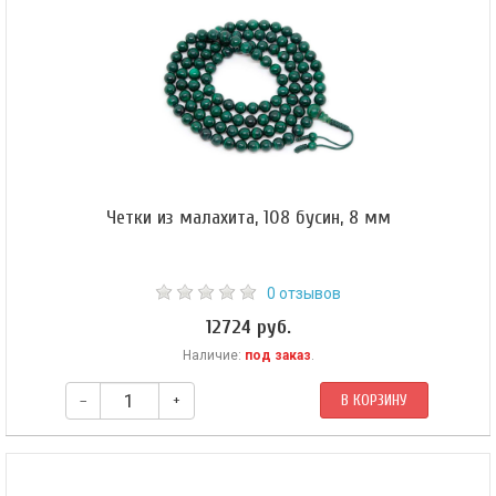
Четки из малахита, 108 бусин, 8 мм
0 отзывов
12724 руб.
Наличие:
под заказ
.
–
+
В КОРЗИНУ
Классические буддийские четки из конголезского малахита. Форма
бусин — шар 8 мм. Гуру (яшма) — 10 мм. Четки собраны из 108 бусин на
прочном синтетическом шнуре и зафиксированы скользящим узлом.