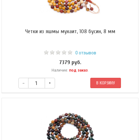
Четки из яшмы мукаит, 108 бусин, 8 мм
0 отзывов
7379 руб.
Наличие:
под заказ
.
–
+
В КОРЗИНУ
Буддийские четки из яшмы. Четки собраны из 108 бусин на двойной
леске.​