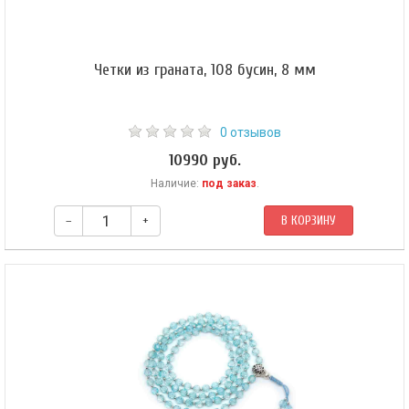
Четки из граната, 108 бусин, 8 мм
0 отзывов
10990 руб.
Наличие:
под заказ
.
–
+
В КОРЗИНУ
Классические буддийские четки из граната. Форма бусин — шар 8 мм.
Гуру-бусина (металл) — шар 11 мм. Четки собраны из 108 бусин на
прочном синтетическом шнуре и зафиксированы скользящим узлом.