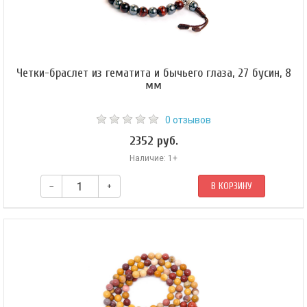
Четки-браслет из гематита и бычьего глаза, 27 бусин, 8
мм
0 отзывов
2352 руб.
Наличие: 1+
–
+
В КОРЗИНУ
Буддийские четки-браслет из гематита и бычьего глаза 27 бусин, они же
— четки на руку. Форма бусин — шар 8 мм. Гуру-бусина (металл) — шар 10
мм. Четки собраны из 27 бусин на коричневом шнуре и зафиксированы
скользящим узлом.