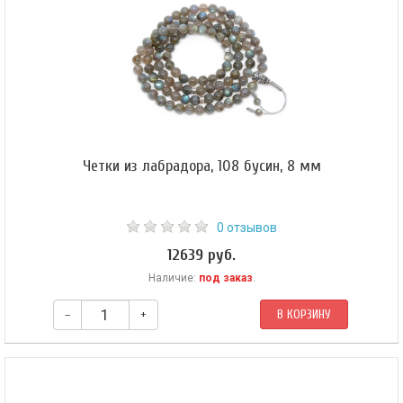
Махакалы.
Четки из лабрадора, 108 бусин, 8 мм
0 отзывов
12639 руб.
Наличие:
под заказ
.
–
+
В КОРЗИНУ
Классические буддийские четки из лабрадора. Форма бусин — шар 8 мм.
Разделители — гематит. Гуру (цельное серебро) — шар 10 мм. Четки
собраны из 108 бусин на прочном синтетическом шнуре и