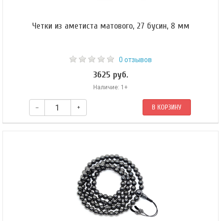
Четки из аметиста матового, 27 бусин, 8 мм
0 отзывов
3625 руб.
Наличие: 1+
–
+
В КОРЗИНУ
Буддийские четки из матового аметиста малые. Четки собраны из 27
бусин на фиолетовом шнуре.