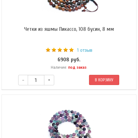
Четки из яшмы Пикассо, 108 бусин, 8 мм
1 отзыв
6908 руб.
Наличие:
под заказ
.
–
+
В КОРЗИНУ
​Буддийские четки из яшмы. Четки собраны из 108 бусин на коричневом
шнуре.​