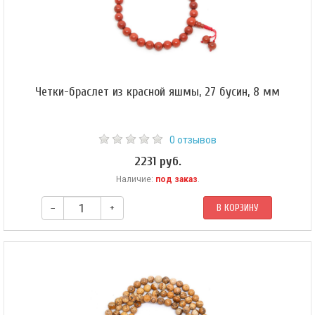
Четки-браслет из красной яшмы, 27 бусин, 8 мм
0 отзывов
2231 руб.
Наличие:
под заказ
.
–
+
В КОРЗИНУ
Буддийские четки-браслет из красной яшмы 27 бусин, они же — четки на
руку. Форма бусин — шар 8 мм. Гуру-бусина — шар 10 мм. Четки собраны
из 27 полированных бусин на эластичной силиконовой резинке и
зафиксированы узлом Махакалы.