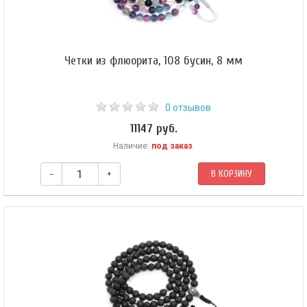
Четки из флюорита, 108 бусин, 8 мм
0 отзывов
11147 руб.
Наличие:
под заказ
.
–
+
В КОРЗИНУ
Буддийские четки из флюорита. Четки собраны из 108 бусин на двойной
леске.​