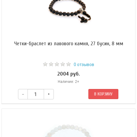
Четки-браслет из лавового камня, 27 бусин, 8 мм
0 отзывов
2004 руб.
Наличие: 2+
–
+
В КОРЗИНУ
Буддийские четки-браслет из лавового камня 27 бусин, они же — четки
на руку. Форма бусин — шар 8 мм. Гуру-бусина (металл) — шар 10 мм.
Четки собраны из 27 бусин на черном шнуре и зафиксированы
скользящим узлом.