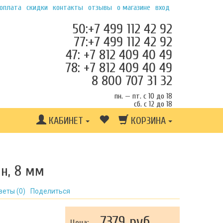
 оплата
скидки
контакты
отзывы
о магазине
вход
50:+7 499 112 42 92
77:+7 499 112 42 92
47: +7 812 409 40 49
78: +7 812 409 40 49
8 800 707 31 32
пн. — пт. с 10 до 18
сб. с 12 до 18
КАБИНЕТ
КОРЗИНА
н, 8 мм
веты (
0
)
Поделиться
7379 руб.
Цена: