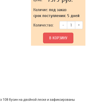
Наличие:
под заказ
срок поступления: 5 дней
Количество:
–
+
В КОРЗИНУ
из 108 бусин на двойной леске и зафиксированы