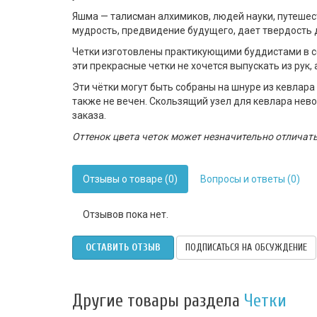
Яшма — талисман алхимиков, людей науки, путешест
мудрость, предвидение будущего, дает твердость 
Четки изготовлены практикующими буддистами в се
эти прекрасные четки не хочется выпускать из рук
Эти чётки могут быть собраны на шнуре из кевлара
также не вечен. Скользящий узел для кевлара нев
заказа.
Оттенок цвета четок может незначительно отличат
Отзывы о товаре (0)
Вопросы и ответы (0)
Отзывов пока нет.
ОСТАВИТЬ ОТЗЫВ
ПОДПИСАТЬСЯ НА ОБСУЖДЕНИЕ
Другие товары раздела
Четки