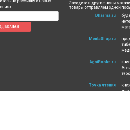
тесь на рассылку о новых
Заходите в другие наши магази
ениях:
товары отправляем одной пос
Dharma.ru
буд
инт
ОДПИСАТЬСЯ
маг
MenlaShop.ru
про
тиб
мед
AgniBooks.ru
книг
Агни
тео
Точка чтения
кни
для
пси
ЛЕНИЕ ЗАКАЗА
МАГАЗИН