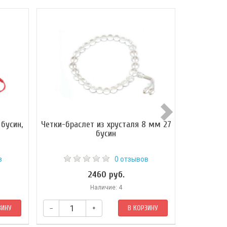
бусин,
Четки-браслет из хрусталя 8 мм 27
Четки-брас
бусин
в
0 отзывов
2460 руб.
Наличие: 4
Н
ЗИНУ
–
+
В КОРЗИНУ
–