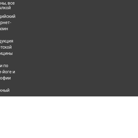
ны, все
ылкой
дийский
ернет-
азин
дукция
етской
ицины
и по
-йоге и
софии
жный
хотерапевтов
КОНТАКТЫ