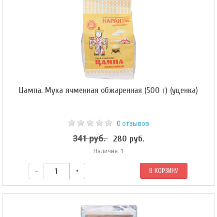
Цампа. Мука ячменная обжаренная (500 г) (уценка)
0 отзывов
341 руб.
280 руб.
Наличие: 1
–
+
В КОРЗИНУ
Цампа — продукт, изготовленный по специальной технологии на основе
древнейших рецептов кочевых народов. Это драгоценная еда, дающая
силы, обладающая лечебными свойствами и сытная. Цампа содержит