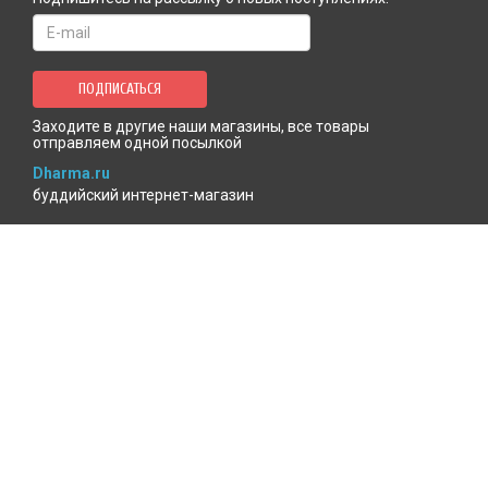
ПОДПИСАТЬСЯ
Заходите в другие наши магазины, все товары
отправляем одной посылкой
Dharma.ru
буддийский интернет-магазин
MenlaShop.ru
продукция тибетской медицины
AgniBooks.ru
книги по Агни-йоге и теософии
Точка чтения
книжный для психотерапевтов