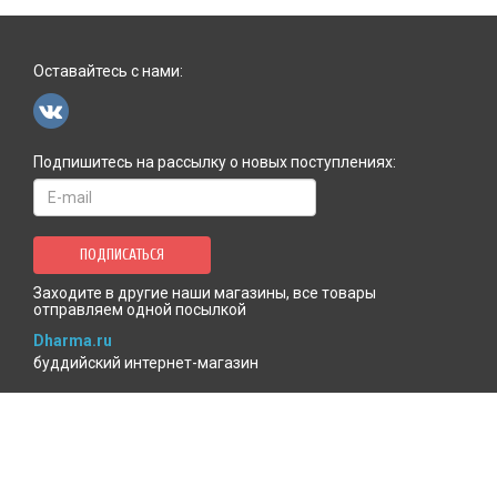
Оставайтесь с нами:
Подпишитесь на рассылку о новых поступлениях:
ПОДПИСАТЬСЯ
Заходите в другие наши магазины, все товары
отправляем одной посылкой
Dharma.ru
буддийский интернет-магазин
MenlaShop.ru
продукция тибетской медицины
AgniBooks.ru
книги по Агни-йоге и теософии