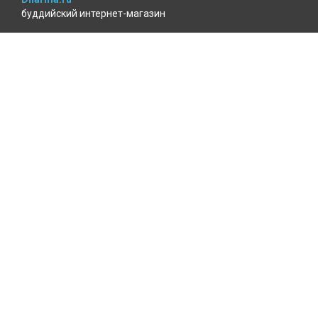
буддийский интернет-магазин
MenlaShop.ru
продукция тибетской медицины
AgniBooks.ru
книги по Агни-йоге и теософии
Точка чтения
книжный для психотерапевтов
КАБИНЕТ ПОКУПАТЕЛЯ
Избранное
Где мой заказ?
Войти
ОФОРМЛЕНИЕ ЗАКАЗА
Доставка и оплата