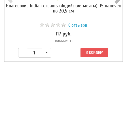
Благовоние Indian dreams (Индийские мечты), 15 палочек
по 20,5 см
0 отзывов
117 руб.
Наличие: 10
–
+
В КОРЗИНУ
Данная серия используется для ароматизации помещений, особенно
во время СПА процедур, массажа, ароматерапии, ментального
расслабления, медитации.