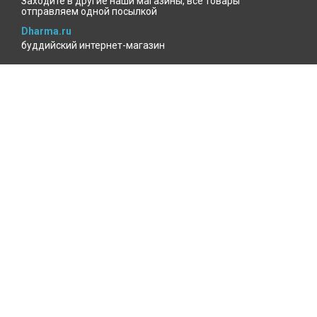
Заходите в другие наши магазины, все товары
отправляем одной посылкой
Dharma.ru
буддийский интернет-магазин
MenlaShop.ru
продукция тибетской медицины
AgniBooks.ru
книги по Агни-йоге и теософии
Точка чтения
книжный для психотерапевтов
КАБИНЕТ ПОКУПАТЕЛЯ
Избранное
Где мой заказ?
Войти