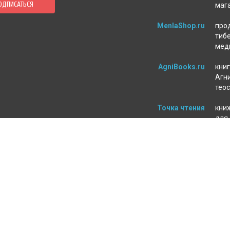
ОДПИСАТЬСЯ
маг
MenlaShop.ru
про
тиб
мед
AgniBooks.ru
книг
Агни
тео
Точка чтения
кни
для
пси
ЛЕНИЕ ЗАКАЗА
МАГАЗИН
а и оплата
О нас
т
Контакты
ь
Оферта