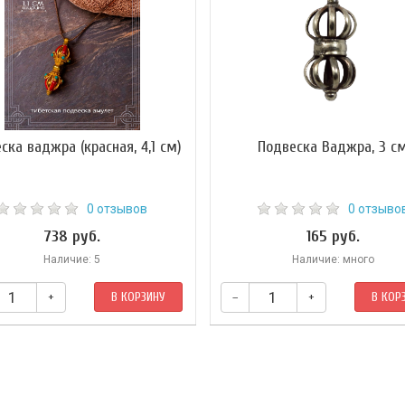
ска ваджра (красная, 4,1 см)
Подвеска Ваджра, 3 с
0 отзывов
0 отзыво
738 руб.
165 руб.
Наличие: 5
Наличие: много
+
В КОРЗИНУ
–
+
В КОР
Подвеска без шнурка.