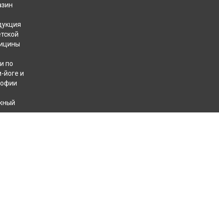
азин
дукция
етской
ицины
и по
-йоге и
софии
жный
хотерапевтов
КОНТАКТЫ
+7 812 409 40 49
8 800 707 31 32
пн. — пт. с 10 до 18
сб. с 12 до 18