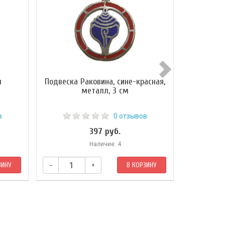
м
Подвеска Раковина, сине-красная,
металл, 3 см
в
0 отзывов
397 руб.
307
Наличие: 4
ЗИНУ
–
+
В КОРЗИНУ
–
​Дл