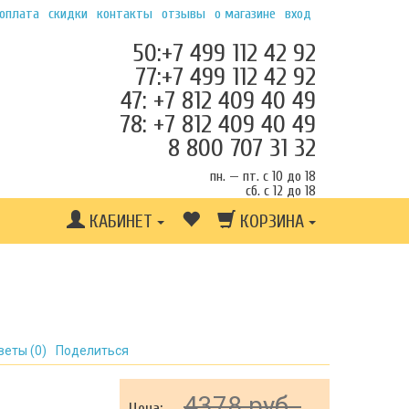
 оплата
скидки
контакты
отзывы
о магазине
вход
50:+7 499 112 42 92
77:+7 499 112 42 92
47: +7 812 409 40 49
78: +7 812 409 40 49
8 800 707 31 32
пн. — пт. с 10 до 18
сб. с 12 до 18
КАБИНЕТ
КОРЗИНА
веты (
0
)
Поделиться
4378 руб.
Цена: