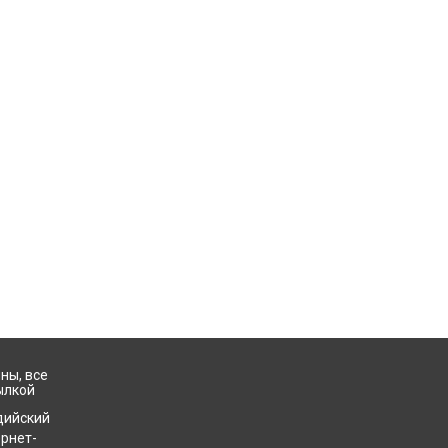
ны, все
ылкой
дийский
ернет-