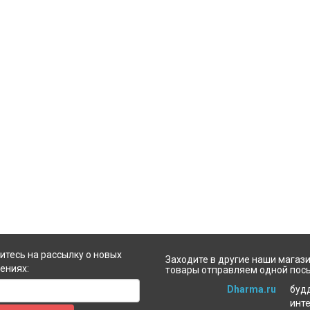
тесь на рассылку о новых
Заходите в другие наши магази
ениях:
товары отправляем одной пос
Dharma.ru
буд
инт