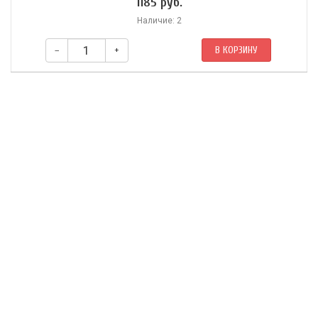
1185 руб.
Наличие: 2
–
+
В КОРЗИНУ
1. Прайс Дж. Эксперименты с меркурием и серебром. 2. Бойль Р.
Отчет о деградации золота. 3. Уолл М. О происхождении и давности
символов в астрономии и химии