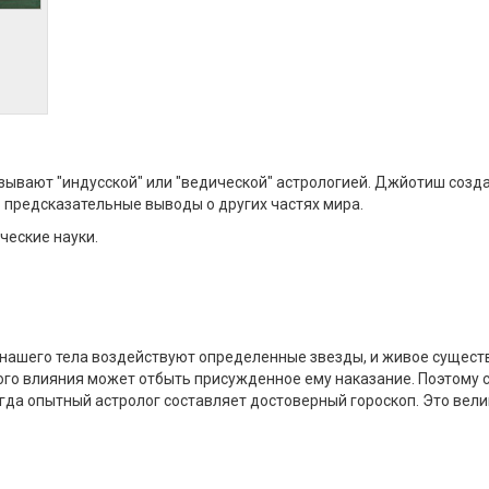
ывают "индусской" или "ведической" астрологией. Джйотиш созда
 предсказательные выводы о других частях мира.
ческие науки.
ь нашего тела воздействуют определенные звезды, и живое сущест
го влияния может отбыть присужденное ему наказание. Поэтому 
да опытный астролог составляет достоверный гороскоп. Это велика