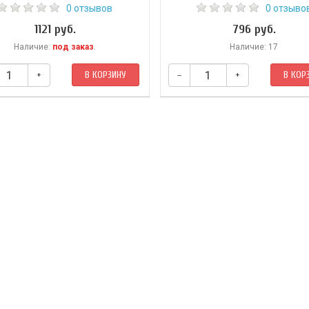
0 отзывов
0 отзыво
1121 руб.
796 руб.
Наличие:
под заказ
.
Наличие: 17
+
В КОРЗИНУ
–
+
В КОР
кальная книга — прекрасное учебное
Книга посвящена 13-му созвездию
 и увлекательное иллюстрированное
зодиаа — накшатре Хаста. Это на
одство по тибетской астрологии,
звездного поворота, ее сюжеты св
рая долгое время была покрыта
началом отсчета больших циклов 
есой тайны. Полнота и ясность
Хаста — накшатра Савитара, отца
ния, следование традиции делают
Солнца Вивасвана. Она проводит с
з интереснейших астрологических
Времени, Тени Слона, Ганги, Ганеши
ем Востока доступной каждому.