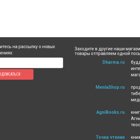
тесь на рассылку о новых
Заходите в другие наши магази
ениях:
товары отправляем одной пос
Dharma.ru
буд
инт
ОДПИСАТЬСЯ
маг
MenlaShop.ru
про
тиб
мед
AgniBooks.ru
книг
Агни
тео
Точка чтения
кни