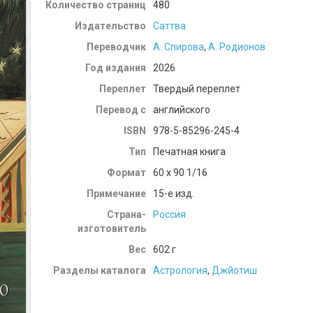
Количество страниц
480
Издательство
Саттва
Переводчик
А. Спирова
,
А. Родионов
Год издания
2026
Переплет
Твердый переплет
Перевод с
английского
ISBN
978-5-85296-245-4
Тип
Печатная книга
Формат
60 x 90 1/16
Примечание
15-е изд.
Страна-
Россия
изготовитель
Вес
602
г
Разделы каталога
Астрология
,
Джйотиш