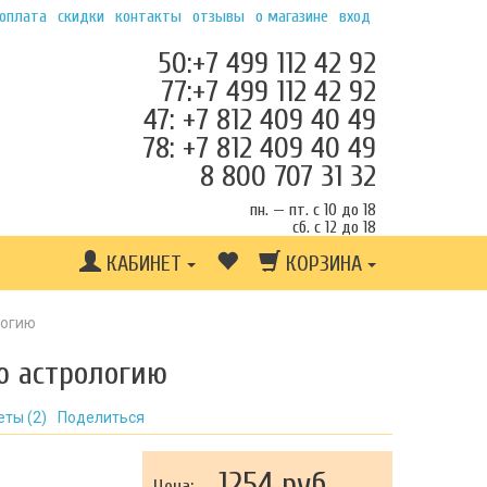
 оплата
скидки
контакты
отзывы
о магазине
вход
50:+7 499 112 42 92
77:+7 499 112 42 92
47: +7 812 409 40 49
78: +7 812 409 40 49
8 800 707 31 32
пн. — пт. с 10 до 18
сб. с 12 до 18
КАБИНЕТ
КОРЗИНА
логию
ю астрологию
еты (
2
)
Поделиться
1254 руб.
Цена: