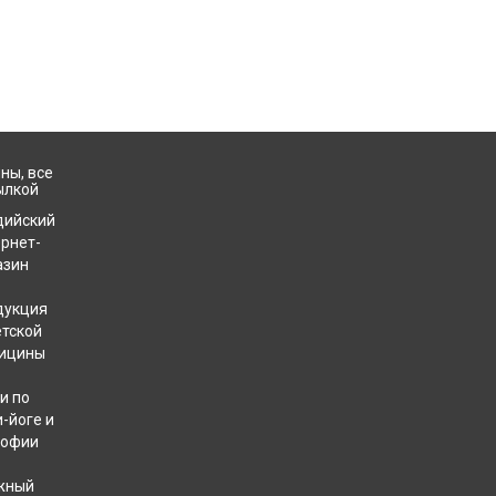
ны, все
ылкой
дийский
ернет-
азин
дукция
етской
ицины
и по
-йоге и
софии
жный