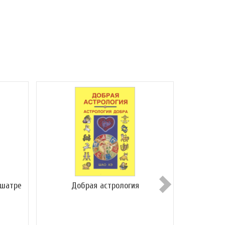
кшатре
Добрая астрология
12 заг