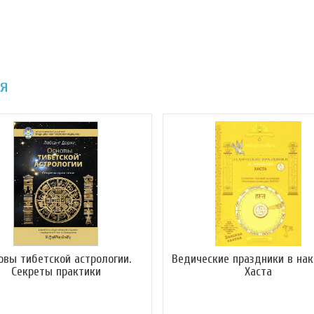
ия
овы тибетской астрологии.
Ведические праздники в на
Секреты практики
Хаста