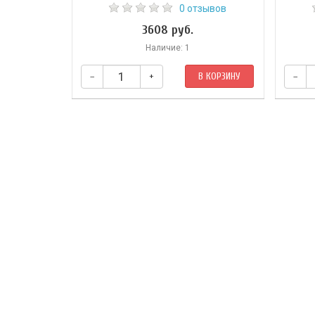
0 отзывов
3608 руб.
Наличие: 1
–
+
В КОРЗИНУ
–
Сборник содержит материалы
Эта уни
международной научно-практической
пособие
конференции «Астрологические проблемы
руков
Добра и Зла в эпоху Водолея», инициатор
кото
проведения которой — известный астролог
зав
Павел Павлович Гло­ба. Материалы
изложе
предоставлены Астрологическим центром
одну и
П.П. Глобы в Украине в лице Л.Я. Бугаевой, а
сист
также Украинским астрологическим ин­
ститутом Павла Глобы в лице И.В. Никишина
и Л. Овчаренко.