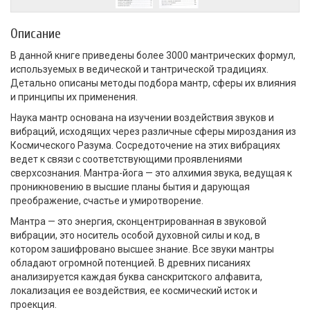
Описание
В данной книге приведены более 3000 мантрических формул,
используемых в ведической и тантрической традициях.
Детально описаны методы подбора мантр, сферы их влияния
и принципы их применения.
Наука мантр основана на изучении воздействия звуков и
вибраций, исходящих через различные сферы мироздания из
Космического Разума. Сосредоточение на этих вибрациях
ведет к связи с соответствующими проявлениями
сверхсознания. Мантра-йога — это алхимия звука, ведущая к
проникновению в высшие планы бытия и дарующая
преображение, счастье и умиротворение.
Мантра — это энергия, сконцентрированная в звуковой
вибрации, это носитель особой духовной силы и код, в
котором зашифровано высшее знание. Все звуки мантры
обладают огромной потенцией. В древних писаниях
анализируется каждая буква санскритского алфавита,
локализация ее воздействия, ее космический исток и
проекция.