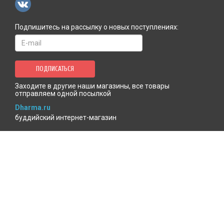
Подпишитесь на рассылку о новых поступлениях:
ПОДПИСАТЬСЯ
Заходите в другие наши магазины, все товары
отправляем одной посылкой
Dharma.ru
буддийский интернет-магазин
MenlaShop.ru
продукция тибетской медицины
AgniBooks.ru
книги по Агни-йоге и теософии
Точка чтения
книжный для психотерапевтов