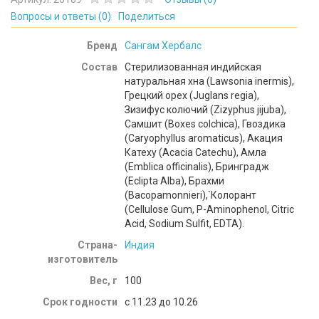
Вопросы и ответы (
0
)
Поделиться
Бренд
Сангам Хербалс
Состав
Стерилизованная индийская
натуральная хна (Lawsonia inermis),
Грецкий орех (Juglans regia),
Зизифус колючий (Zizyphus jijuba),
Самшит (Boxes colchica), Гвоздика
(Caryophyllus aromaticus), Акация
Катеху (Acacia Catechu), Амла
(Emblica officinalis), Бринградж
(Eclipta Alba), Брахми
(Bacopamonnieri),`Колорант
(Сellulose Gum, P-Aminophenol, Citric
Acid, Sodium Sulfit, EDTA).
Страна-
Индия
изготовитель
Вес, г
100
Срок годности
c 11.23 до 10.26