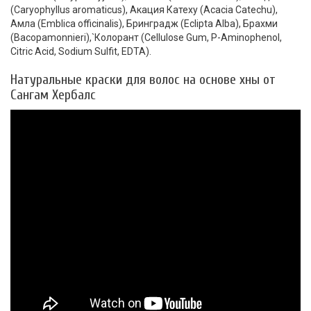
(Caryophyllus aromaticus), Акация Катеху (Acacia Catechu),
Амла (Emblica officinalis), Бринградж (Eclipta Alba), Брахми
(Bacopamonnieri),`Колорант (Сellulose Gum, P-Aminophenol,
Citric Acid, Sodium Sulfit, EDTA).
Натуральные краски для волос на основе хны от
Сангам Хербалс