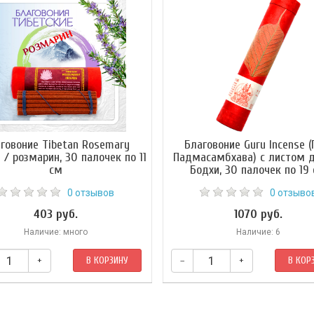
говоние Tibetan Rosemary
Благовоние Guru Incense (
e / розмарин, 30 палочек по 11
Падмасамбхава) с листом 
см
Бодхи, 30 палочек по 19
0 отзывов
0 отзыво
403 руб.
1070 руб.
Наличие: много
Наличие: 6
+
В КОРЗИНУ
–
+
В КОР
Это благовоние приготовлено из
целебных и ароматических раст