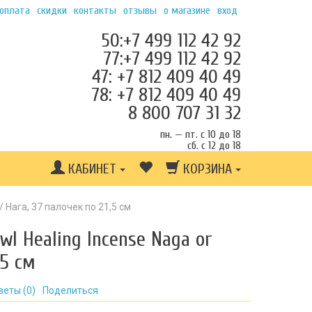
 оплата
скидки
контакты
отзывы
о магазине
вход
50:+7 499 112 42 92
77:+7 499 112 42 92
47: +7 812 409 40 49
78: +7 812 409 40 49
8 800 707 31 32
пн. — пт. с 10 до 18
сб. с 12 до 18
КАБИНЕТ
КОРЗИНА
/ Нага, 37 палочек по 21,5 см
wl Healing Incense Naga or
,5 см
веты (
0
)
Поделиться