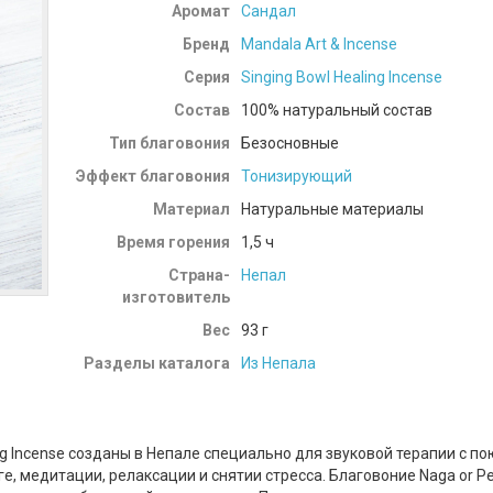
Аромат
Сандал
Бренд
Mandala Art & Incense
Серия
Singing Bowl Healing Incense
Состав
100% натуральный состав
Тип благовония
Безосновные
Эффект благовония
Тонизирующий
Материал
Натуральные материалы
Время горения
1,5 ч
Страна-
Непал
изготовитель
Вес
93
г
Разделы каталога
Из Непала
ng Incense созданы в Непале специально для звуковой терапии с 
е, медитации, релаксации и снятии стресса. Благовоние Naga or 