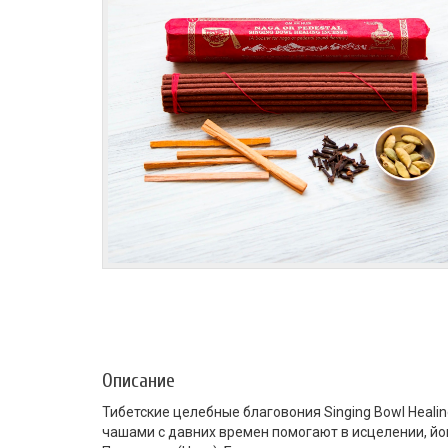
Описание
Тибетские целебные благовония Singing Bowl Heali
чашами с давних времен помогают в исцелении, йог