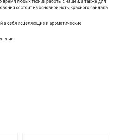
о время любых техник работы с чашей, а также для
говония состоит из основной ноты красного сандала
й в себя исцеляющие и ароматические
енение.