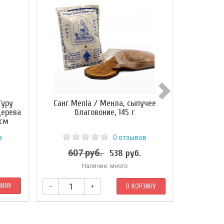
Гуру
Санг Menla / Менла, сыпучее
Благовон
дерева
благовоние, 145 г
(Ваджрайог
 см
в
0 отзывов
607 руб.
33
538 руб.
Наличие: много
ЗИНУ
–
+
В КОРЗИНУ
–
 смеси
Используется главным образом для очистки
Рекомендуетс
ений.
помещений от негативной энергии и
во время рел