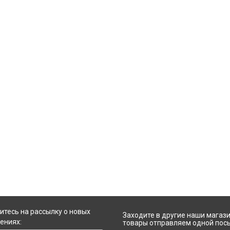
Предложение этого ценного благово
Падмасамбхаве с почтением и и
преданностью принесет вам удачу
счастье, процветание и гармо
тесь на рассылку о новых
Заходите в другие наши магази
ениях:
товары отправляем одной пос