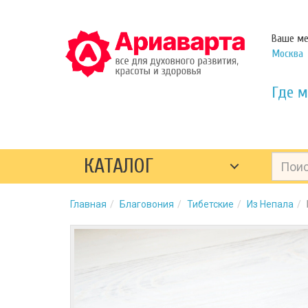
Ваше ме
Москва
Где м
КАТАЛОГ
Главная
Благовония
Тибетские
Из Непала