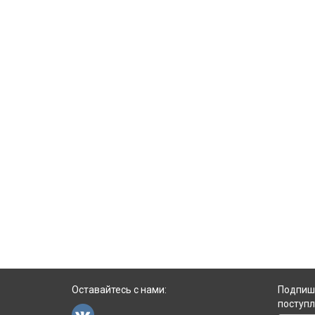
аюрведическому рецепту из смеси особых
трав. Помогает очистить тело и разум, а
также атмосферу вокруг вас. В его состав
входят различные аюрведические травы,
смолы и эфирные масла, а также
цитронелла в качестве основного
ингредиента, который, как известно,
заряжает энергией и освежает организм,
нейтрализуя негативные энергии.
Оставайтесь с нами:
Подпиши
поступл