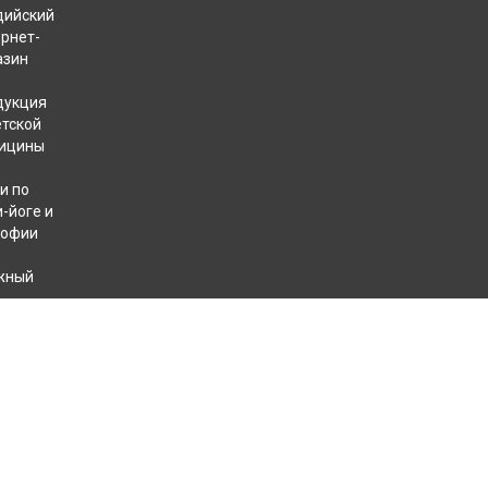
дийский
ернет-
азин
дукция
етской
ицины
и по
-йоге и
софии
жный
хотерапевтов
КОНТАКТЫ
+7 812 409 40 49
8 800 707 31 32