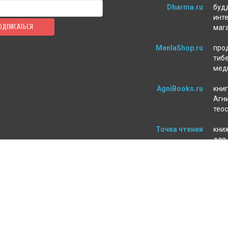
Dharma.ru
буд
инт
ОДПИСАТЬСЯ
маг
MenlaShop.ru
про
тиб
мед
AgniBooks.ru
книг
Агни
тео
Точка чтения
кни
для
пси
ЛЕНИЕ ЗАКАЗА
МАГАЗИН
а и оплата
О нас
т
Контакты