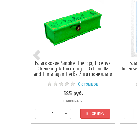
Благовоние Smoke-Therapy Incense
Бла
Cleansing & Purifying — Citronella
Incens
and Himalayan Herbs / цитронелла и
гималайские травы, 30 палочек по
0 отзывов
10 см
585 руб.
Наличие: 9
–
+
В КОРЗИНУ
–
Это терапевтическое благовоние с
цитронеллой изготовлено по