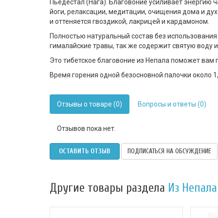
Пьедестал (Нага). Благовоние усиливает энергию ч
йоги, релаксации, медитации, очищения дома и дух
и оттеняется гвоздикой, лакрицей и кардамоном.
Полностью натуральный состав без использования
гималайские травы, так же содержит святую воду и
Это тибетское благовоние из Непала поможет вам
Время горения одной безосновной палочки около 1,
Отзывы о товаре (0)
Вопросы и ответы (0)
Отзывов пока нет.
ОСТАВИТЬ ОТЗЫВ
ПОДПИСАТЬСЯ НА ОБСУЖДЕНИЕ
Другие товары раздела
Из Непала