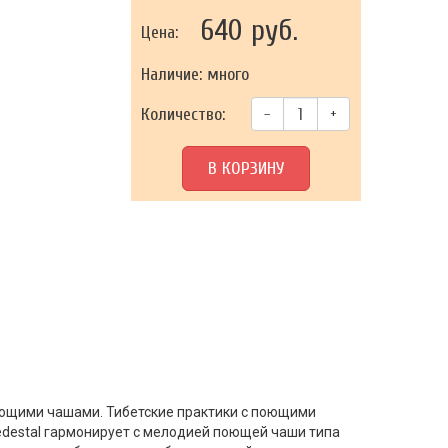
640 руб.
Цена:
Наличие: много
Количество:
–
+
В КОРЗИНУ
поющими чашами. Тибетские практики с поющими
Pedestal гармонирует с мелодией поющей чаши типа