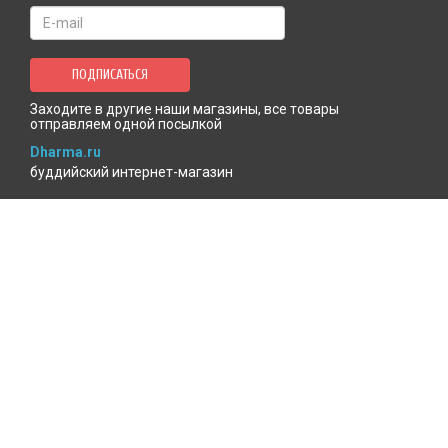
ПОДПИСАТЬСЯ
Заходите в другие наши магазины, все товары
отправляем одной посылкой
Dharma.ru
буддийский интернет-магазин
MenlaShop.ru
продукция тибетской медицины
AgniBooks.ru
книги по Агни-йоге и теософии
Точка чтения
книжный для психотерапевтов
КАБИНЕТ ПОКУПАТЕЛЯ