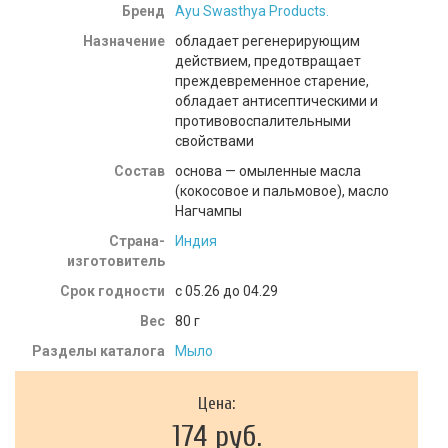
Бренд
Ayu Swasthya Products.
Назначение
обладает регенерирующим
действием, предотвращает
преждевременное старение,
обладает антисептическими и
противовоспалительными
свойствами
Состав
основа — омыленные масла
(кокосовое и пальмовое), масло
Нагчампы
Страна-
Индия
изготовитель
Срок годности
c 05.26 до 04.29
Вес
80
г
Разделы каталога
Мыло
Цена:
174 руб.