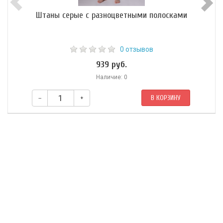
Штаны серые с разноцветными полосками
0 отзывов
939 руб.
Наличие: 0
–
+
В КОРЗИНУ
​Очень удобные штаны для повседневной носки, дома или в теплый
сезон на улице. Изготовлены из 100% хлопка. Штаны имеют 5
карманов, 2 обычных кармана на передней части и 3 скрытых
кармана на поясе, в том числе 1 на молнии.