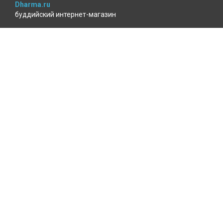
Dharma.ru
буддийский интернет-магазин
MenlaShop.ru
продукция тибетской медицины
AgniBooks.ru
книги по Агни-йоге и теософии
Точка чтения
книжный для психотерапевтов
КАБИНЕТ ПОКУПАТЕЛЯ
Избранное
Где мой заказ?
Войти
ОФОРМЛЕНИЕ ЗАКАЗА
Доставка и оплата