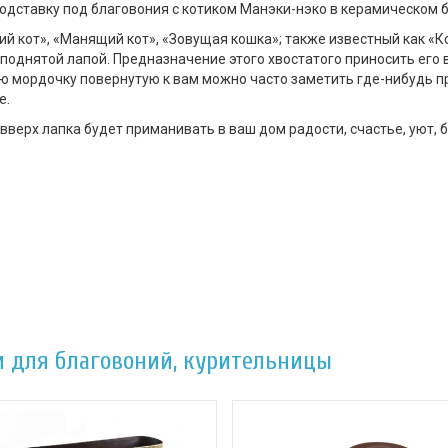
дставку под благовония с котиком Манэки-нэко в керамическом 
 кот», «Манящий кот», «Зовущая кошка»; также известный как «Ко
поднятой лапой. Предназначение этого хвостатого приносить его в
ю мордочку повернутую к вам можно часто заметить где-нибудь пр
е.
вверх лапка будет приманивать в ваш дом радости, счастье, уют, б
и для благовоний, курительницы