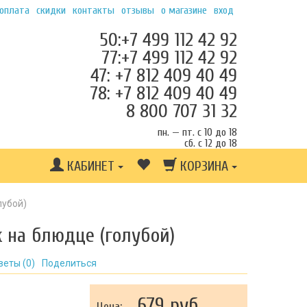
 оплата
скидки
контакты
отзывы
о магазине
вход
50:+7 499 112 42 92
77:+7 499 112 42 92
47: +7 812 409 40 49
78: +7 812 409 40 49
8 800 707 31 32
пн. — пт. с 10 до 18
сб. с 12 до 18
КАБИНЕТ
КОРЗИНА
лубой)
 на блюдце (голубой)
веты (
0
)
Поделиться
679 руб.
Цена: