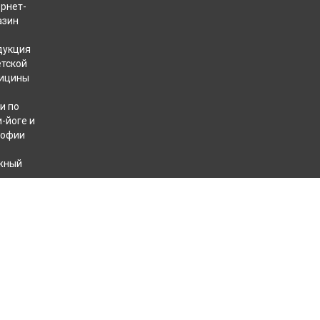
ернет-
азин
дукция
етской
ицины
и по
-йоге и
софии
жный
хотерапевтов
КОНТАКТЫ
+7 812 409 40 49
8 800 707 31 32
пн. — пт. с 10 до 18