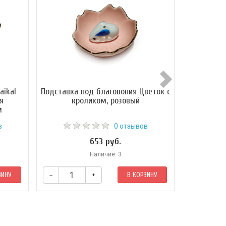
aikal
Подставка под благовония Цветок с
Курите
я
кроликом, розовый
горизонтал
м
в
0 отзывов
653 руб.
Наличие: 3
ЗИНУ
–
+
В КОРЗИНУ
–