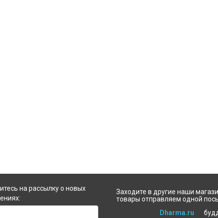
тесь на рассылку о новых
Заходите в другие наши магази
ениях:
товары отправляем одной пос
Dharma.ru
буд