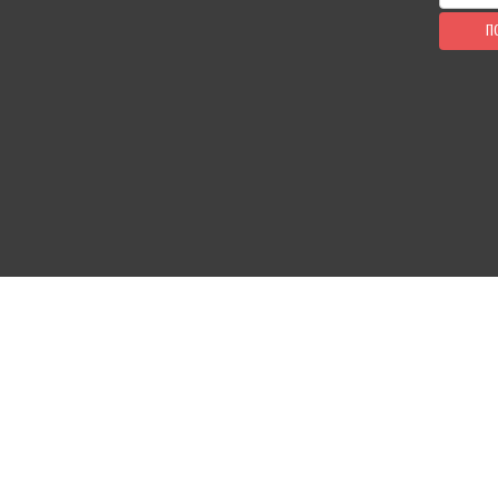
П
КАБИНЕТ ПОКУПАТЕЛЯ
ОФОРМ
Избранное
Доставк
Где мой заказ?
Возвра
Войти
Помощ