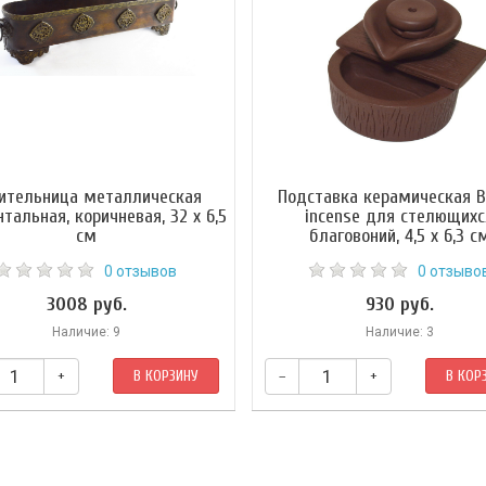
ительница металлическая
Подставка керамическая B
нтальная, коричневая, 32 х 6,5
incense для стелющихс
см
благовоний, 4,5 x 6,3 с
0 отзывов
0 отзыво
3008 руб.
930 руб.
Наличие: 9
Наличие: 3
+
В КОРЗИНУ
–
+
В КОР