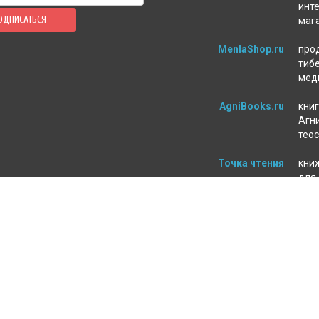
инт
ОДПИСАТЬСЯ
маг
MenlaShop.ru
про
тиб
мед
AgniBooks.ru
книг
Агни
тео
Точка чтения
кни
для
пси
ЛЕНИЕ ЗАКАЗА
МАГАЗИН
а и оплата
О нас
т
Контакты
ь
Оферта