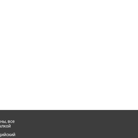
ны, все
ылкой
дийский