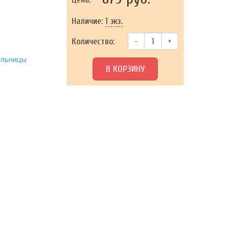
Наличие:
1 экз.
Количество:
–
+
тельницы
В КОРЗИНУ