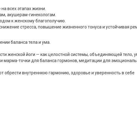
на всех этапах жизни.
чам, акушерам-гинекологам.
одом к женскому благополучию.
снижение стресса, повышение жизненного тонуса и устойчивая ре
нии баланса тела и ума.
сти женской йоги — как целостной системы, объединяющей тело, 
и марма-точки для баланса гормонов, медитации для эмоциональн
т обрести внутреннюю гармонию, здоровье и уверенность в себе