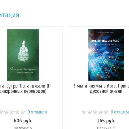
итация
га-сутры Патанджали (11
Ямы и ниямы в йоге. Прин
синхронных переводов)
духовной жизни
0 отзывов
0 отзыво
606 руб.
265 руб.
Наличие: 5
Наличие: 2