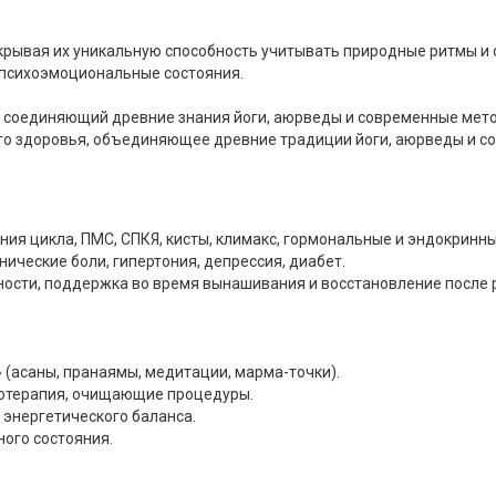
скрывая их уникальную способность учитывать природные ритмы и 
 психоэмоциональные состояния.
 соединяющий древние знания йоги, аюрведы и современные мето
ого здоровья, объединяющее древние традиции йоги, аюрведы и с
ия цикла, ПМС, СПКЯ, кисты, климакс, гормональные и эндокринны
ические боли, гипертония, депрессия, диабет.
ности, поддержка во время вынашивания и восстановление после 
 (асаны, пранаямы, медитации, марма-точки).
отерапия, очищающие процедуры.
 энергетического баланса.
ого состояния.