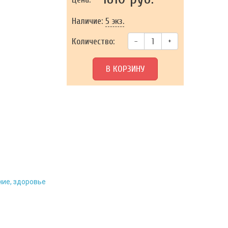
Наличие:
5 экз.
Количество:
–
+
В КОРЗИНУ
ние, здоровье