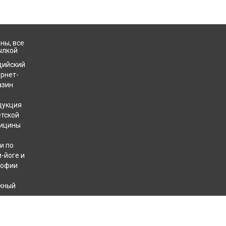
ны, все
ылкой
дийский
ернет-
азин
дукция
етской
ицины
и по
-йоге и
софии
жный
хотерапевтов