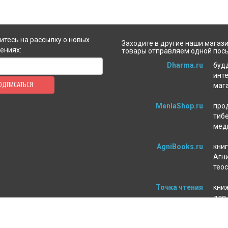
тесь на рассылку о новых
Заходите в другие наши магази
ениях:
товары отправляем одной пос
Dharma.ru
буд
инт
ОДПИСАТЬСЯ
маг
MenlaShop.ru
про
тиб
мед
AgniBooks.ru
книг
Агни
тео
Точка чтения
кни
для
пси