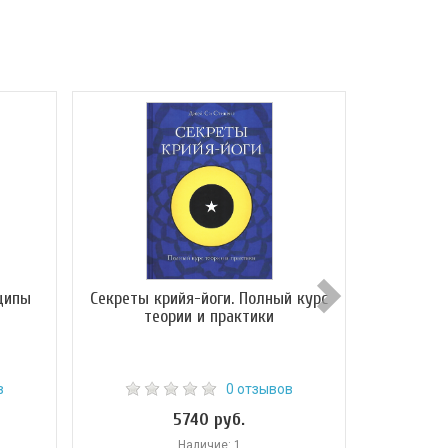
ципы
Секреты крийя-йоги. Полный курс
Карма-йо
теории и практики
в
0 отзывов
5740 руб.
Наличие: 1