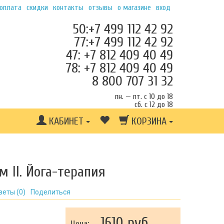
 оплата
скидки
контакты
отзывы
о магазине
вход
50:+7 499 112 42 92
77:+7 499 112 42 92
47: +7 812 409 40 49
78: +7 812 409 40 49
8 800 707 31 32
пн. — пт. с 10 до 18
сб. с 12 до 18
КАБИНЕТ
КОРЗИНА
м II. Йога-терапия
веты (
0
)
Поделиться
1610 руб.
Цена: