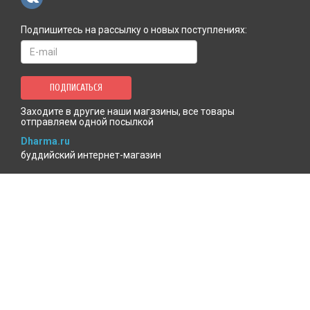
Подпишитесь на рассылку о новых поступлениях:
ПОДПИСАТЬСЯ
Заходите в другие наши магазины, все товары
отправляем одной посылкой
Dharma.ru
буддийский интернет-магазин
MenlaShop.ru
продукция тибетской медицины
AgniBooks.ru
книги по Агни-йоге и теософии
Точка чтения
книжный для психотерапевтов