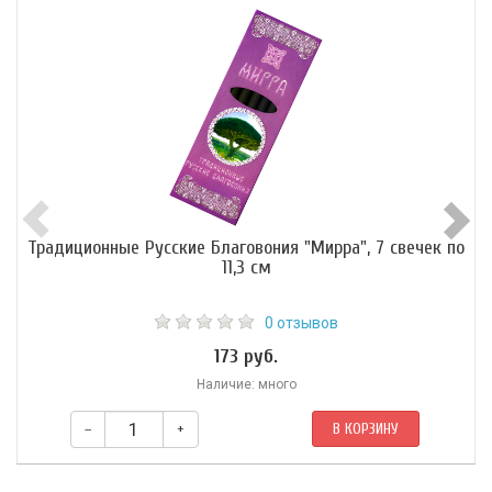
Традиционные Русские Благовония "Мирра", 7 свечек по
11,3 см
0 отзывов
173 руб.
Наличие: много
–
+
В КОРЗИНУ
Аромат: теплый, согревающий, пряный, горьковатый.