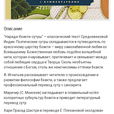
Описание
"Нарада-бхакти-сутры" — классический текст Средневековой
Индии. Поэтические сутры складываются в путеводитель по
красочному царству бхакти — миру самозабвенной любви ко
Всевышнему. Божественная любовь подобно волшебной
нити, которая очаровывает, притягивает и связывает между
собой любящие сердца и Творца. Сколь необъятны
отношения с Богом, столь же неисчислимы оттенки бхакти.
А. Игнатьев рассказывает читателю о происхождении и
развитии философии бхакти, а также предлагает
профессиональный перевод сутр с санскрита.
Маричир (С. Моисеев) заглядывает в плавильный котёл
колоритных субкультур бхакти и приводит литературный
перевод сутр.
Хари Прасад Шастри в переводе Е. Плехановой околдован