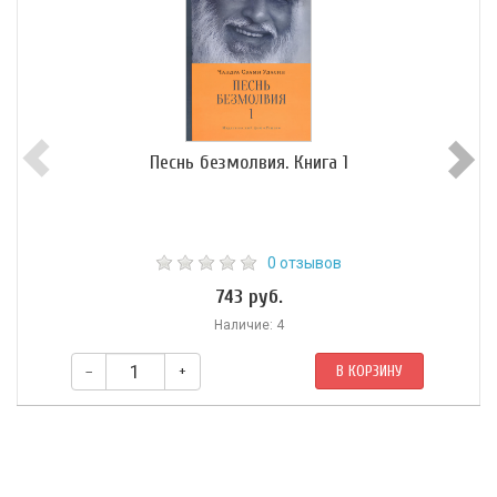
Песнь безмолвия. Книга 1
0 отзывов
743 руб.
Наличие: 4
–
+
В КОРЗИНУ
Чандра Свами Удасин — живой святой из Северной Индии,
достигший вершины духовного постижения. В книге собраны ответы
святого на вопросы искателей об Абсолюте, о Боге, Его аспектах,
божествах, Сознании, осознавании, Духе, уме, интеллекте,