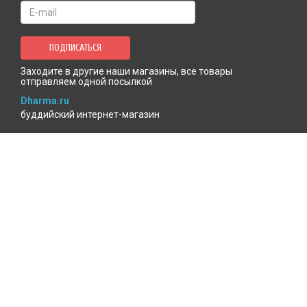
ПОДПИСАТЬСЯ
Заходите в другие наши магазины, все товары
отправляем одной посылкой
Dharma.ru
буддийский интернет-магазин
MenlaShop.ru
продукция тибетской медицины
AgniBooks.ru
книги по Агни-йоге и теософии
Точка чтения
книжный для психотерапевтов
КАБИНЕТ ПОКУПАТЕЛЯ