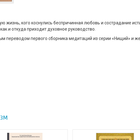
ую жизнь, кого коснулись беcпричинная любовь и сострадание исти
, как и откуда приходит духовное руководство.
ым переводом первого сборника медитаций из серии «Нищий» и ж
зм