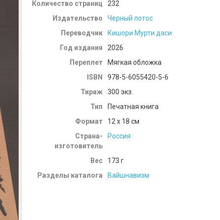
Количество страниц
232
Издательство
Черный лотос
Переводчик
Кишори Мурти даси
Год издания
2026
Переплет
Мягкая обложка
ISBN
978-5-6055420-5-6
Тираж
300 экз.
Тип
Печатная книга
Формат
12 x 18 см
Страна-
Россия
изготовитель
Вес
173
г
Разделы каталога
Вайшнавизм