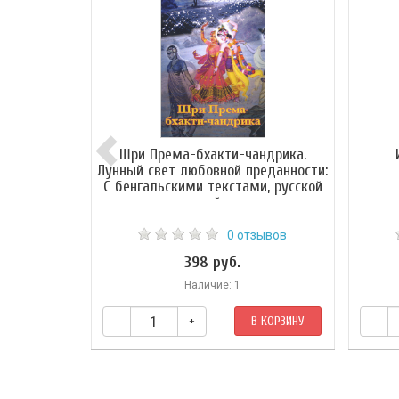
Шри Према-бхакти-чандрика.
Лунный свет любовной преданности:
С бенгальскими текстами, русской
транслитерацией, дословным и
литературным переводами и
комментариями Шрилы Вишванатхи
0 отзывов
Чакраварти Тхакура
398 руб.
Наличие: 1
–
+
В КОРЗИНУ
–
«Шри Према-бхакти-чандрика», индийское
Данную
произведение 16 века, является одной из
Шри 
главных книг в традиции гаудия-вайшнавов.
товарищ