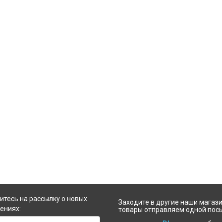
ку и философу, который по слову
образом, чтобы показать действи
аны Махарши, был "редкостным
практический метод развития иск
анием джняни и бхакти". Родом из
ученика, следующего по пути чи
и, Кришнапрем прожил в Индии в
преданного служения Шри Кри
ложности тридцать пять лет. Он был
из тех столь немногих европейцев,
ал духовным учителем для многих
йцев, которые почитали его как
святого.
тесь на рассылку о новых
Заходите в другие наши магази
ениях:
товары отправляем одной пос