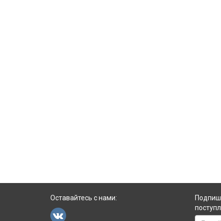
Нароттама-дас Тхакур выразил на языке,
мисти
понятном простому бенгальцу, всю суть
Рам
учения Шри Чайтаньи Махапрабху —
сочет
божественную любовь Кришны и Радхарани.
Англи
общей с
одним 
кто ст
инди
Оставайтесь с нами:
Подпиши
поступл