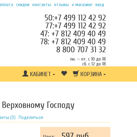
 оплата
скидки
контакты
отзывы
о магазине
вход
50:+7 499 112 42 92
77:+7 499 112 42 92
47: +7 812 409 40 49
78: +7 812 409 40 49
8 800 707 31 32
пн. — пт. с 10 до 18
сб. с 12 до 18
КАБИНЕТ
КОРЗИНА
 Верховному Господу
веты (
0
)
Поделиться
597 руб.
Цена: