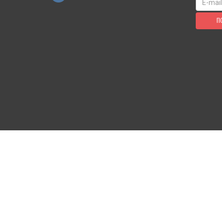
П
КАБИНЕТ ПОКУПАТЕЛЯ
ОФОРМ
Избранное
Доставк
Где мой заказ?
Возвра