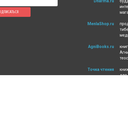
Dharma.ru
буд
инт
ОДПИСАТЬСЯ
маг
MenlaShop.ru
про
тиб
мед
AgniBooks.ru
книг
Агни
тео
Точка чтения
кни
для
пси
ЛЕНИЕ ЗАКАЗА
МАГАЗИН
а и оплата
О нас
т
Контакты