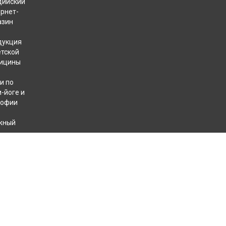
дийский
ернет-
азин
дукция
етской
ицины
и по
-йоге и
софии
жный
хотерапевтов
КОНТАКТЫ
+7 812 409 40 49
8 800 707 31 32