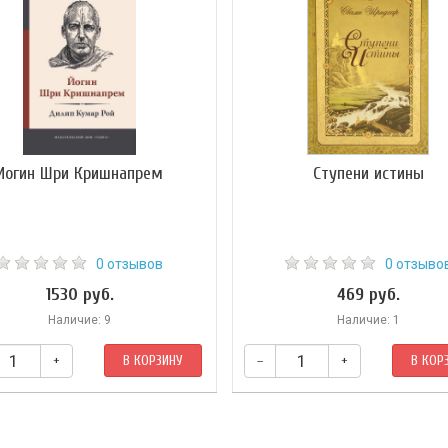
Йогин Шри Кришнапрем
Ступени истины
0 отзывов
0 отзыво
1530 руб.
469 руб.
Наличие: 9
Наличие: 1
+
В КОРЗИНУ
–
+
В КОР
 книгу Дилип Кумар Рой посвятил
Книга составлена на основе бесе
Кришнапрему, своему старшему
1985 г.г. со Шрилой Б. Р. Шридхаро
у на духовном пути, неординарному
Темы, затронутые в книге, подобра