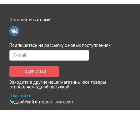
Оставайтесь с нами:
Подпишитесь на рассылку о новых поступлениях:
ПОДПИСАТЬСЯ
Заходите в другие наши магазины, все товары
отправляем одной посылкой
Dharma.ru
буддийский интернет-магазин
MenlaShop.ru
продукция тибетской медицины
AgniBooks.ru
книги по Агни-йоге и теософии