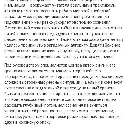
инициация — вооружает читателя реальными практиками,
которые помогают осознать работу мировой «небесной
спирали» — силы, соединяющей вселенную и человека.
Подключение к ней резко ускоряет эволюцию сознания.
Детективный сюжет искания тайны и завязки ряда сюжетных
линий, намеченных в предыдущих книгах, получают свое
разрешение в третьей книге. Тайна в целом разгадана: автору
удалось проникнуть в загадочный алгоритм Девяти Законов,
реально изменяющих жизнь к лучшему, и осуществить его в
своей жизни и жизни «контрольной группы» его учеников.
Под руководством специалистов центра автор книги и его
группа оказываются участниками интереснейшего
эксперимента, во время которого они проходят через систему
сложно выстроенных учебных ситуаций — цель их в конечном
счете связана с подготовкой к переходу на новый уровень
бытия через состояние «спирального просветления». Именно
это новое высокоэнергетичное состояние помогает герою
раскрыть глубинный потенциал сознания и научиться
управлять своей реальностью, то есть стать счастливым,
сильным, успешным и творчески реализованным человеком
даже в кризисную эпоху.