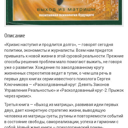
Описание
«Кризис наступил и продлится долго», — говорят сегодня
политики, экономисты и журналисты. Всем нам придется
привыкать к новой жизни в этой суровой реальности. Прежние
способы решения проблем мало помогают выжить, не говоря
уже о развитии. Хождение по заколдованному кругу
жизненных стереотипов ведет в тупик, о чем шла речь в
первых двух книгах серии известного психолога Сергея
Ключникова — «Расколдованный круг: Девять Законов
Управления Реальностью» и «Расколдованный круг-2: Прыжок
через кризис».
Третья книга — «Выход из матрицы», развивая идеи первых
двух, дает конкретную стратегию жизни, выводящую
человека из матрицы суеты, рутины и повторяемости событий
в состояние свободы, самореализации, успеха и гармонии с
собой. Новый жанр книги — психологический роман-