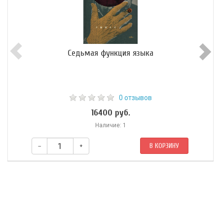
Седьмая функция языка
0 отзывов
16400 руб.
Наличие: 1
–
+
В КОРЗИНУ
«Седьмую функцию языка» Лорана Бине, лауреата Гонкуровской
премии (2010), можно рассматривать и как пародию на детективные
и шпионские романы, и как хитрую головоломку для читателей,
ищущих связь между вымыслом и реальностью. Каким бы ни было
прочтение, умение автора оперировать стилями и культурными
кодами, балансируя между массовой и элитарной литературой,
никого не оставит равнодушным.