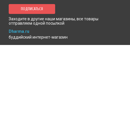
ПОДПИСАТЬСЯ
Заходите в другие наши магазины, все товары
отправляем одной посылкой
Dharma.ru
буддийский интернет-магазин
MenlaShop.ru
продукция тибетской медицины
AgniBooks.ru
книги по Агни-йоге и теософии
Точка чтения
книжный для психотерапевтов
КАБИНЕТ ПОКУПАТЕЛЯ
Избранное