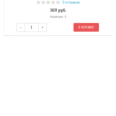
0 отзывов
3611 руб.
Наличие: 3
–
+
В КОРЗИНУ
ЛАКШМИ (другое имя Камала) — супруга бога-хранителя Вишну,
богиня процветания, любви и красоты, опора феноменального мира.