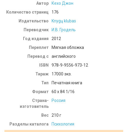
Автор
Кехо Джон
Количество страниц
176
Издательство
Knygų klubas
Переводчик
И.В. Гродель
Год издания
2012
Переплет
Мягкая обложка
Перевод с
английского
ISBN
978-9-9556-973-12
Тираж
17000 экз.
Тип
Печатная книга
Формат
60 x 84 1/16
Страна-
Россия
изготовитель
Вес
210
г
Разделы каталога
Психология