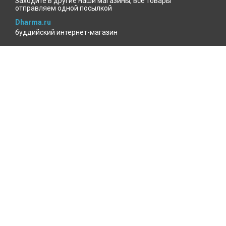
Заходите в другие наши магазины, все товары
отправляем одной посылкой
Dharma.ru
буддийский интернет-магазин
MenlaShop.ru
продукция тибетской медицины
AgniBooks.ru
книги по Агни-йоге и теософии
Точка чтения
книжный для психотерапевтов
КАБИНЕТ ПОКУПАТЕЛЯ
Избранное
Где мой заказ?
Войти