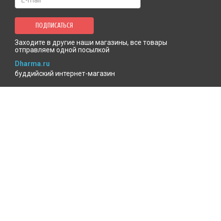
ПОДПИСАТЬСЯ
Заходите в другие наши магазины, все товары
отправляем одной посылкой
Dharma.ru
буддийский интернет-магазин
MenlaShop.ru
продукция тибетской медицины
AgniBooks.ru
книги по Агни-йоге и теософии
Точка чтения
книжный для психотерапевтов
КАБИНЕТ ПОКУПАТЕЛЯ