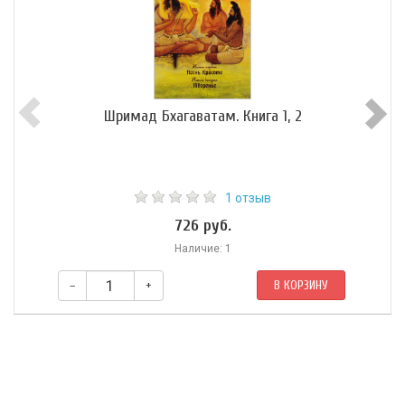
Шримад Бхагаватам. Книга 1, 2
1 отзыв
726 руб.
Наличие: 1
–
+
В КОРЗИНУ
Книга Вьясы представляет собой беседу между Императором
древнего мира Парикшитом и блаженным странником Шукадевой.
Император, узнав о том, что должен умереть через семь дней,
оставил трон, семью, друзей и отправился на берег Ганги, чтобы там,
в раздумьях об истинных ценностях, вступить в Вечность.