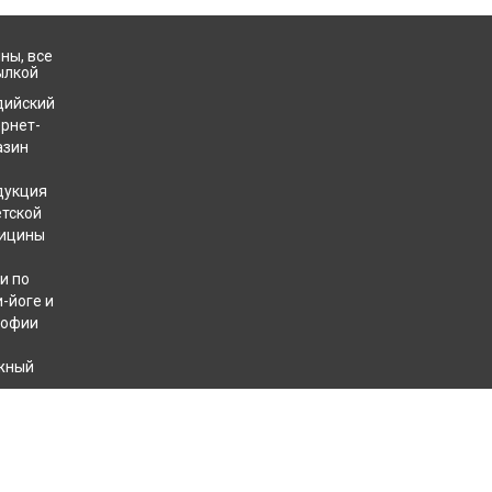
ны, все
ылкой
дийский
ернет-
азин
дукция
етской
ицины
и по
-йоге и
софии
жный
хотерапевтов