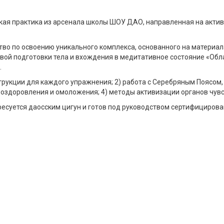
кая практика из арсенала школы ШОУ ДАО, направленная на актив
тво по освоению уникального комплекса, основанного на материа
овой подготовки тела и вхождения в медитативное состояние «Обл
.
струкции для каждого упражнения; 2) работа с Серебряным Поясом,
я оздоровления и омоложения; 4) методы активизации органов чувс
ересуется даосским цигун и готов под руководством сертифициров