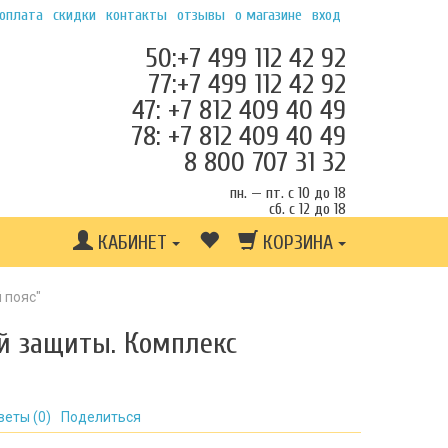
 оплата
скидки
контакты
отзывы
о магазине
вход
50:+7 499 112 42 92
77:+7 499 112 42 92
47: +7 812 409 40 49
78: +7 812 409 40 49
8 800 707 31 32
пн. — пт. с 10 до 18
сб. с 12 до 18
КАБИНЕТ
КОРЗИНА
 пояс"
ой защиты. Комплекс
веты (
0
)
Поделиться