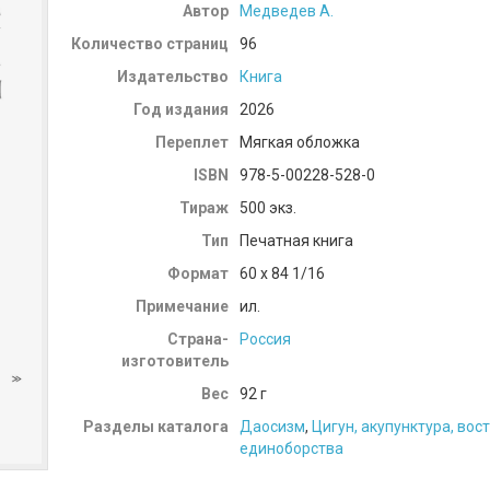
Автор
Медведев А.
Количество страниц
96
Издательство
Книга
Год издания
2026
Переплет
Мягкая обложка
ISBN
978-5-00228-528-0
Тираж
500 экз.
Тип
Печатная книга
Формат
60 x 84 1/16
Примечание
ил.
Страна-
Россия
изготовитель
Вес
92
г
Разделы каталога
Даосизм
,
Цигун, акупунктура, вос
единоборства