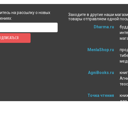
тесь на рассылку о новых
Заходите в другие наши магази
ениях:
товары отправляем одной пос
Dharma.ru
буд
инт
ОДПИСАТЬСЯ
маг
MenlaShop.ru
про
тиб
мед
AgniBooks.ru
книг
Агни
тео
Точка чтения
кни
для
пси