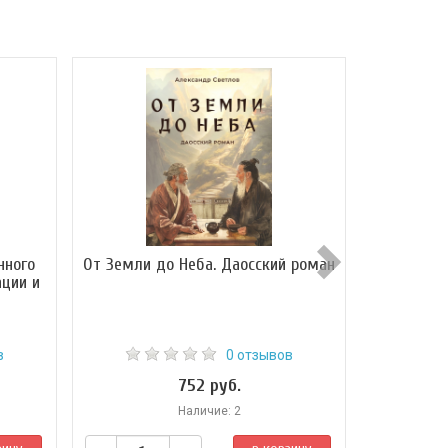
нного
От Земли до Неба. Даосский роман
О
ации и
в
0 отзывов
752 руб.
Наличие: 2