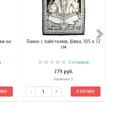
ки на
Панно с пайетками, Шива, 105 х 72
Панно "Ло
см
черны
в
0 отзывов
779 руб.
Наличие: 2
ЗИНУ
–
+
В КОРЗИНУ
–
ойдёт не
 декора
ак же
тва
ь к панно
 его в