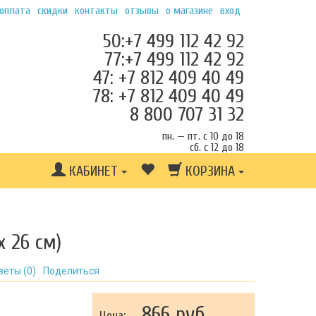
 оплата
скидки
контакты
отзывы
о магазине
вход
50:+7 499 112 42 92
77:+7 499 112 42 92
47: +7 812 409 40 49
78: +7 812 409 40 49
8 800 707 31 32
пн. — пт. с 10 до 18
сб. с 12 до 18
КАБИНЕТ
КОРЗИНА
х 26 см)
веты (
0
)
Поделиться
866 руб.
Цена: