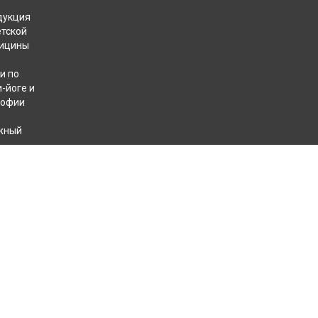
дукция
етской
ицины
и по
-йоге и
софии
жный
хотерапевтов
КОНТАКТЫ
+7 812 409 40 49
8 800 707 31 32
пн. — пт. с 10 до 18
сб. с 12 до 18
info@ariavarta.ru