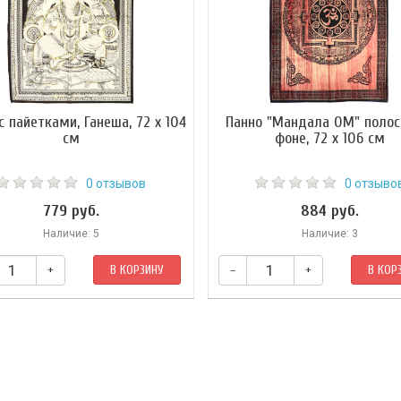
с пайетками, Ганеша, 72 х 104
Панно "Мандала ОМ" полос
см
фоне, 72 х 106 см
0 отзывов
0 отзыво
779 руб.
884 руб.
Наличие: 5
Наличие: 3
+
В КОРЗИНУ
–
+
В КОР
Панно "Мандала ОМ" идеально под
только для интерьера, как элемент
или создания атмосферы, оно т
поможет наполнить пространс
благостной энергетикой. Отнеситес
бережно и с заботой. Не стирайте