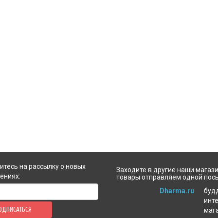
стиральной машинке и не использу
чистке агрессивные средств
тесь на рассылку о новых
Заходите в другие наши магази
ениях:
товары отправляем одной пос
Dharma.ru
буд
инт
ОДПИСАТЬСЯ
маг