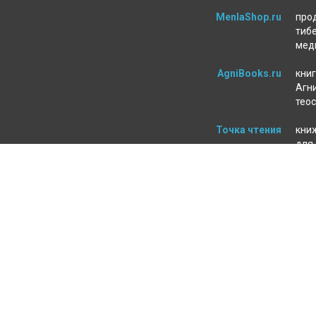
MenlaShop.ru
про
тиб
мед
AgniBooks.ru
книг
Агни
тео
Точка чтения
кни
для
пси
ЛЕНИЕ ЗАКАЗА
МАГАЗИН
а и оплата
О нас
т
Контакты
ь
Оферта