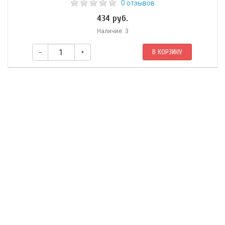
0 отзывов
434 руб.
Наличие: 3
–
+
В КОРЗИНУ
Что произойдёт с организмом, если вернуться к самой простой и
естественной форме питания? Книга «Сыроедение» предлагает
глубокое и всестороннее знакомство с системой питания,
основанной на употреблении свежих, необработанных продуктов. В
ней раскрывается философия и научные основы сыроедения,
рассказывается об истории этого подхода к питанию.