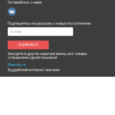
Оставайтесь с нами:
Подпишитесь на рассылку о новых поступлениях:
ПОДПИСАТЬСЯ
Заходите в другие наши магазины, все товары
отправляем одной посылкой
Dharma.ru
буддийский интернет-магазин
MenlaShop.ru
продукция тибетской медицины
AgniBooks.ru
книги по Агни-йоге и теософии
Точка чтения