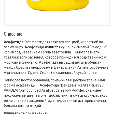
Описание
Асафетида
(асафоетида) является специей, известной по
всему миру. Асафетида является сушеной смолой (камедью)
корня под названием Ferula assafoetida — многолетнего
травянистого растения, которое приходится родственником
моркови и фенхелю. Асафетида выращивается в области
между Средиземноморьем и Центральной Азией (особенно в
Афганистане, Иране, Индии) в каменистой сухой почве.
Наиболее востребованная, привычная и распространенная
форма асафетиды — Асафетида "Вандеви" желтая смесь /
VANDEVI Compounded Asafoetida Yellow Powder, она имеет
ярко-желтый цвет за счет добавления в смесь куркумы, вкус
ее не очень насыщенный, адаптированный для применения
большинством людей.
Кулинарное применение: