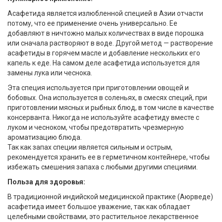
Асафетида является излюбленной специей в Азии отчасти
потому, что ее применение очень универсально. Ее
добавляют в ничтожно малых количествах в виде порошка
или сначала растворяют в воде. Другой метод — растворение
асафетиды в горячем масле и добавление нескольких его
капель к еде. На самом деле асафетида используется для
замены лука или чеснока.
Эта специя используется при приготовлении овощей и
бобовых. Она используется в соленьях, в смесях специй, при
приготовлении мясных и рыбных блюд, в том числе в качестве
консерванта. Никогда не используйте асафетиду вместе с
луком и чесноком, чтобы предотвратить чрезмерную
ароматизацию блюда.
Так как запах специи является сильным и острым,
рекомендуется хранить ее в герметичном контейнере, чтобы
избежать смешения запаха с любыми другими специями.
Польза для здоровья:
В традиционной индийской медицинской практике (Аюрведе)
асафетида имеет большое уважение, так как обладает
целебными свойствами, это растительное лекарственное