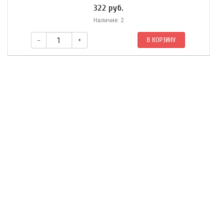
322 руб.
Наличие: 2
–
+
В КОРЗИНУ
Состав: кориандр, имбирь, перец черный, красный перец чили, тмин
черный, фенхель, корица, кардамон зеленый, семена черной
горчицы, сушеный кокос, куркума, бадьян, гвоздика, семена
пажитника, листья пажитника, листья карри.