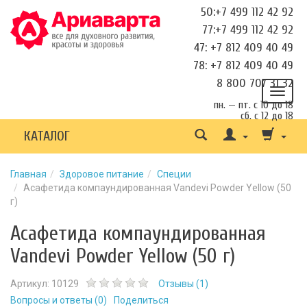
50:+7 499 112 42 92
77:+7 499 112 42 92
47: +7 812 409 40 49
78: +7 812 409 40 49
8 800 707 31 32
пн. — пт. с 10 до 18
сб. с 12 до 18
КАТАЛОГ
Главная
Здоровое питание
Специи
Асафетида компаундированная Vandevi Powder Yellow (50
г)
Асафетида компаундированная
Vandevi Powder Yellow (50 г)
Артикул:
10129
Отзывы (
1
)
Вопросы и ответы (
0
)
Поделиться