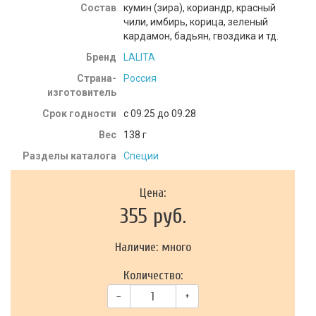
Состав
кумин (зира), кориандр, красный
чили, имбирь, корица, зеленый
кардамон, бадьян, гвоздика и тд.
Бренд
LALITA
Страна-
Россия
изготовитель
Срок годности
c 09.25 до 09.28
Вес
138
г
Разделы каталога
Специи
Цена:
355 руб.
Наличие: много
Количество:
–
+