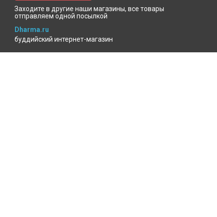
Заходите в другие наши магазины, все товары
отправляем одной посылкой
Dharma.ru
буддийский интернет-магазин
MenlaShop.ru
продукция тибетской медицины
AgniBooks.ru
книги по Агни-йоге и теософии
Точка чтения
книжный для психотерапевтов
КАБИНЕТ ПОКУПАТЕЛЯ
Избранное
Где мой заказ?
Войти