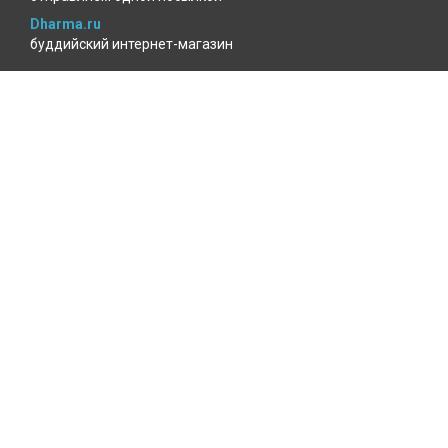
Dharma.ru
буддийский интернет-магазин
MenlaShop.ru
продукция тибетской медицины
AgniBooks.ru
книги по Агни-йоге и теософии
Точка чтения
книжный для психотерапевтов
КАБИНЕТ ПОКУПАТЕЛЯ
Избранное
Где мой заказ?
Войти
ОФОРМЛЕНИЕ ЗАКАЗА