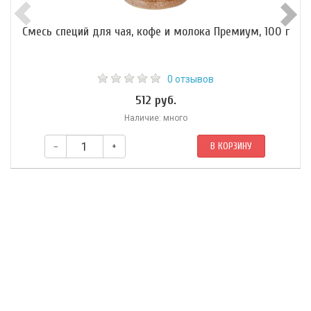
Смесь специй для чая, кофе и молока Премиум, 100 г
0 отзывов
512 руб.
Наличие: много
–
+
В КОРЗИНУ
Состав: шафран кашмирский, лепестки лаванды, перец белый,
мускатный орех, бадьян, гвоздика, кардамон зеленый, имбирь, перец
черный корица.