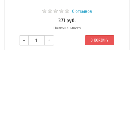
0 отзывов
371 руб.
Наличие: много
–
+
В КОРЗИНУ
Состав: чили красный, манго, куркума, кумин, кориандр, черный
перец, горчица черная, имбирь, шамбала, корица, гвоздика,
кардамон, асафетида, фенхель, майоран, мускатный орех, лист
пажитника, лавровый лист.